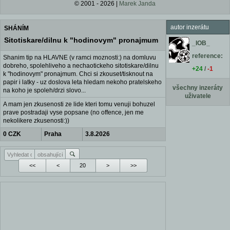
© 2001 - 2026 |
Marek Janda
autor inzerátu
SHÁNÍM
Sitotiskare/dilnu k "hodinovym" pronajmum
_IOB_
reference:
Shanim tip na HLAVNE (v ramci moznosti:) na domluvu
dobreho, spolehliveho a nechaotickeho sitotiskare/dilnu
+24
/
-1
k "hodinovym" pronajmum. Chci si zkouset/tisknout na
papir i latky - uz doslova leta hledam nekoho pratelskeho
všechny inzeráty
na koho je spoleh/drzi slovo...
uživatele
A mam jen zkusenosti ze lide kteri tomu venuji bohuzel
prave postradaji vyse popsane (no offence, jen me
nekolikere zkusenosti:))
0 CZK
Praha
3.8.2026
<<
<
>
>>