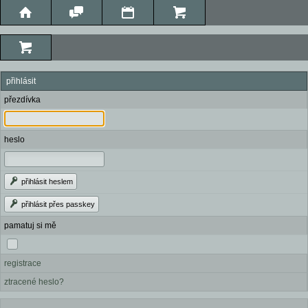
přihlásit
přezdívka
heslo
přihlásit heslem
přihlásit přes passkey
pamatuj si mě
registrace
ztracené heslo?