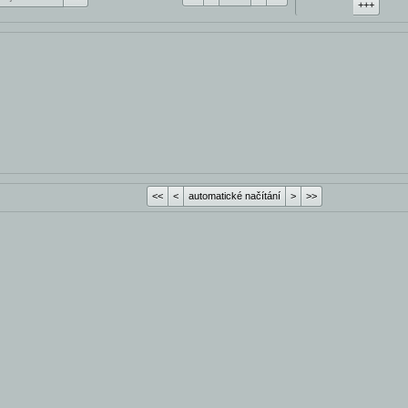
+++
<<
<
automatické načítání
>
>>