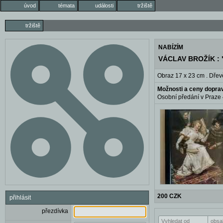
úvod
témata
události
tržiště
tržiště
NABÍZÍM
VÁCLAV BROŽÍK : "
Obraz 17 x 23 cm . Dřev
Možnosti a ceny dopra
Osobní předání v Praze 
200 CZK
přihlásit
přezdívka