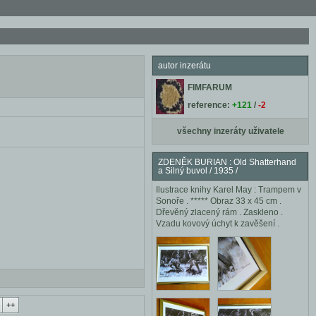
autor inzerátu
FIMFARUM
reference:
+121
/
-2
všechny inzeráty uživatele
ZDENĚK BURIAN : Old Shatterhand
a Silný buvol / 1935 /
Ilustrace knihy Karel May : Trampem v
Sonoře . ***** Obraz 33 x 45 cm .
Dřevěný zlacený rám . Zaskleno .
Vzadu kovový úchyt k zavěšení .
++