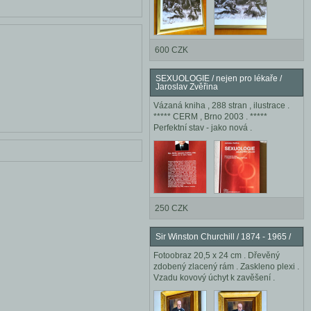
600 CZK
SEXUOLOGIE / nejen pro lékaře /
Jaroslav Zvěřina
Vázaná kniha , 288 stran , ilustrace .
***** CERM , Brno 2003 . *****
Perfektní stav - jako nová .
250 CZK
Sir Winston Churchill / 1874 - 1965 /
Fotoobraz 20,5 x 24 cm . Dřevěný
zdobený zlacený rám . Zaskleno plexi .
Vzadu kovový úchyt k zavěšení .