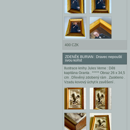
400 CZK
ZDENĚK BURIAN : Dravec nepouští
svou kořist
Ilustrace knihy Jules Verne : Děti
kapitána Granta . ***** Obraz 26 x 34,5
cm . Dřevěný zdobený rám . Zaskleno .
Vzadu kovový úchyt k zavěšení .