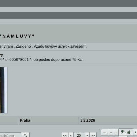
 N Á M L U V Y "
ěný rám . Zaskleno . Vzadu kovový úchyt k zavěšení .
vy
4 / tel 605878051 / neb poštou doporučeně 75 Kč .
Praha
3.8.2026
---
--
-
-
+
<<
<
>
>>