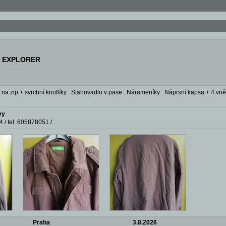
a EXPLORER
na zip + svrchní knoflíky . Stahovadlo v pase . Nárameníky . Náprsní kapsa + 4 vnějš
vy
 / tel. 605878051 / .
Praha
3.8.2026