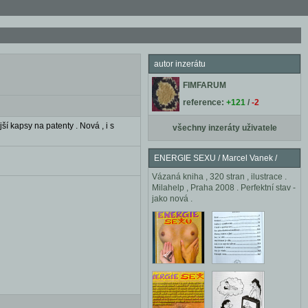
autor inzerátu
FIMFARUM
reference:
+121
/
-2
í kapsy na patenty . Nová , i s
všechny inzeráty uživatele
ENERGIE SEXU / Marcel Vanek /
Vázaná kniha , 320 stran , ilustrace .
Milahelp , Praha 2008 . Perfektní stav -
jako nová .