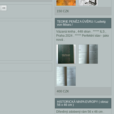
++
150 CZK
TEORIE PENĚZ A ÚVĚRU / Ludwig
von Mises /
Vázaná kniha , 448 stran . ***** ILS ,
Praha 2024 . ***** Perfektní stav - jako
nová .
400 CZK
HISTORICKÁ MAPA EVROPY ( obraz
56 x 46 cm )
Dřevěný zdobený rám 56 x 46 cm .