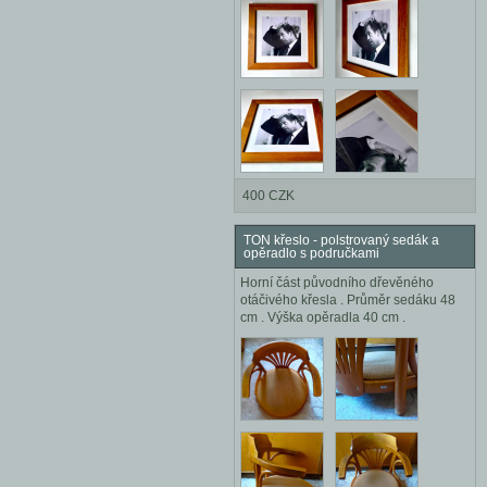
400 CZK
TON křeslo - polstrovaný sedák a
opěradlo s područkami
Horní část původního dřevěného
otáčivého křesla . Průměr sedáku 48
cm . Výška opěradla 40 cm .