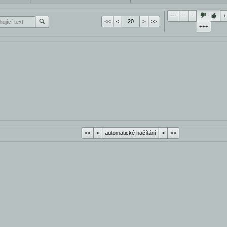
---
--
-
-
+
<<
<
>
>>
+++
<<
<
automatické načítání
>
>>