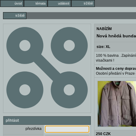
úvod
témata
události
tržiště
tržiště
NABÍZÍM
Nová hnědá bund
size: XL
100 % bavlna . Zapínání 
visačkami !
Možnosti a ceny dopra
Osobní předání v Praze 4
přihlásit
přezdívka
250 CZK