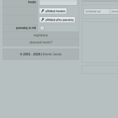
heslo
přihlásit heslem
přihlásit přes passkey
pamatuj si mě
registrace
ztracené heslo?
© 2001 - 2026 |
Marek Janda