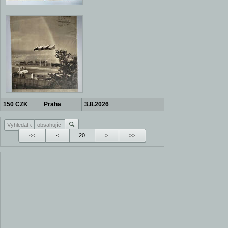
150 CZK
Praha
3.8.2026
<<
<
>
>>