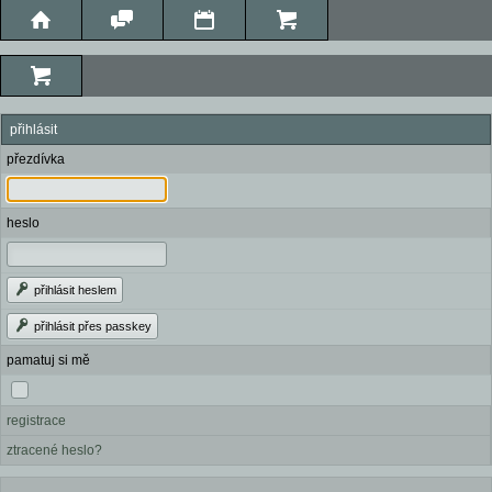
přihlásit
přezdívka
heslo
přihlásit heslem
přihlásit přes passkey
pamatuj si mě
registrace
ztracené heslo?