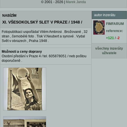
© 2001 - 2026 |
Marek Janda
autor inzerátu
NABÍZÍM
XI. VŠESOKOLSKÝ SLET V PRAZE / 1948 /
FIMFARUM
reference:
Fotopublikaci uspořádal Vilém Ambrosi . Brožované , 32
stran , černobélé foto . Tisk V.Neubert a synové . Vydal
+121
/
-2
Svět v obrazech , Praha 1948 .
všechny inzeráty
Možnosti a ceny dopravy
uživatele
Osobní předání v Praze 4 / tel. 605878051 / neb poštou
doporučeně .