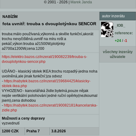
© 2001 - 2026 |
Marek Janda
autor inzerátu
NABÍZÍM
fota uvnitř: trouba s dvouplotýnkou SENCOR
_IOB_
reference:
trouba:málo používaná,výkonná a skvěle funkční,akorát
trochu nevyčištěná.uvnitř na míru rošt a
+24
/
-1
pekáč,výkon:trouba až1500W,plotýnky
až700a1200W,cena:1200
všechny inzeráty
https://elektro.bazos.cz/inzerat/190082239/trouba-s-
uživatele
dvouplotynkou-sencor.php
UDÁNO - klasický stolek IKEA:trochu rozpadlý-jedna noha
uvolněná,ale jinak funkční:)za odvoz
-
https://nabytek.bazos.cz/inzerat/159684425/klasicky-
stolek-ikea.php
VYHOZENO - kancelářská židle:bytelná,pouze nějak
nejde vertikální polohování jedné ruční opěrky(nezkoumal
jsem),cena dohodou
-
https://nabytek.bazos.cz/inzerat/190082181/kancelarska-
zidle.php
Možnosti a ceny dopravy
vyzvednutí
1200 CZK
Praha 7
3.8.2026