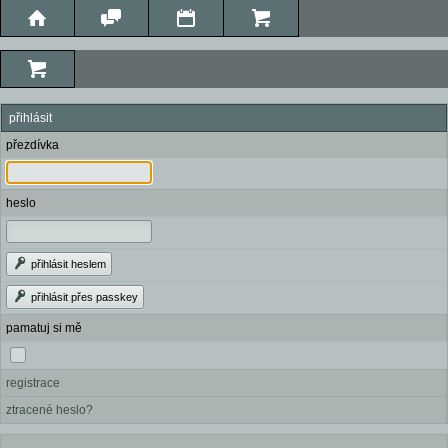
přihlásit
přezdívka
heslo
přihlásit heslem
přihlásit přes passkey
pamatuj si mě
registrace
ztracené heslo?