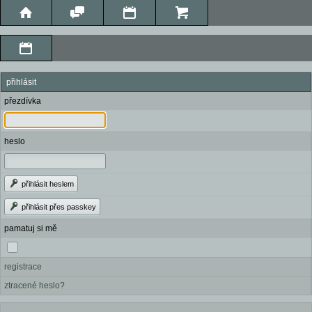
přihlásit
přezdívka
heslo
přihlásit heslem
přihlásit přes passkey
pamatuj si mě
registrace
ztracené heslo?