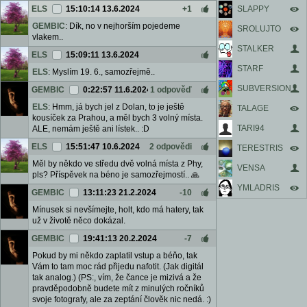
SLAPPY
ELS
15:10:14 13.6.2024
+1
GEMBIC
: Dík, no v nejhorším pojedeme
SROLUJTO
vlakem..
STALKER
ELS
15:09:11 13.6.2024
STARF
ELS
: Myslím 19. 6., samozřejmě..
SUBVERSION
GEMBIC
0:22:57 11.6.2024
1 odpověď
ELS
: Hmm, já bych jel z Dolan, to je ještě
TALAGE
kousíček za Prahou, a měl bych 3 volný místa.
TARI94
ALE, nemám ještě ani lístek.. :D
ELS
15:51:47 10.6.2024
2 odpovědi
TERESTRIS
Měl by někdo ve středu dvě volná místa z Phy,
VENSA
pls? Příspěvek na béno je samozřejmostí.. 🙏
YMLADRIS
GEMBIC
13:11:23 21.2.2024
-10
Mínusek si nevšímejte, holt, kdo má hatery, tak
už v životě něco dokázal.
GEMBIC
19:41:13 20.2.2024
-7
Pokud by mi někdo zaplatil vstup a béňo, tak
Vám to tam moc rád přijedu nafotit. (Jak digitál
tak analog.) (PS:, vím, že čance je mizivá a že
pravděpodobně budete mít z minulých ročníků
svoje fotografy, ale za zeptání člověk nic nedá. :)