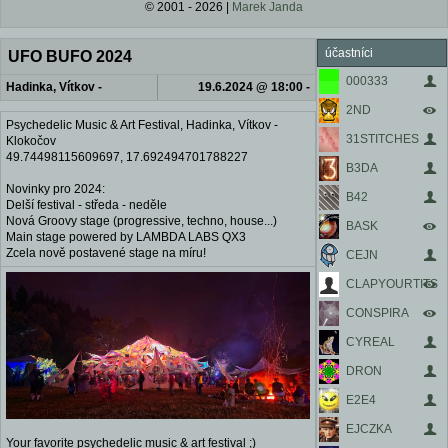
© 2001 - 2026 |
Marek Janda
účastníci
UFO BUFO 2024
000333
Hadinka, Vítkov -
19.6.2024 @ 18:00 -
2ND
Klokočov,
23.6.2024 @ 12:00
Psychedelic Music & Art Festival, Hadinka, Vítkov -
49.74498115609697,
31STITCHES
Klokočov
49.74498115609697, 17.692494701788227
17.692494701788227, ČR
B3DA
– Moravskoslezský kraj
Novinky pro 2024:
B42
Delší festival - středa - neděle
Nová Groovy stage (progressive, techno, house...)
BASK
Main stage powered by LAMBDA LABS QX3
Zcela nově postavené stage na míru!
CEJN
CLAPYOURTITS
CONSPIRA
CYREAL
DRON
E2E4
EJCZKA
Your favorite psychedelic music & art festival ;)