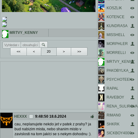
KOSZLIK
KOTENCE
KUNDRASA
MRTVY_KENNY
MISSHELL
MORPHLER
<<
<
>
>>
MORRELLI
MRTVY_KENNY
PAKOBYLKA_
PSYCHOTEEK
RAPAL
RAVEBOY
RENA_SULIROVA
RIMAN0
HEXXX
9:48:50 18.6.2024
SHKRK
cau, neplanujete nekdo jet v patek z prahy? ja
bud nabizim mista, nebo shanim misto v
SICKBOY4000
zavislosti na tom jak/ci se s nekym dohodnu :).