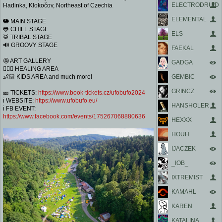
ELECTRODRUID
Hadinka, Klokočov, Northeast of Czechia
ELEMENTAL
🐘 MAIN STAGE
🐸 CHILL STAGE
ELS
🥁 TRIBAL STAGE
🔊 GROOVY STAGE
FAEKAL
🤩 ART GALLERY
GADGA
🧘🏻‍♂️ HEALING AREA
👶🏻 KIDS AREA and much more!
GEMBIC
GRINCZ
🎫 TICKETS:
https://www.book-tickets.cz/ufobufo2024
ℹ️ WEBSITE:
https://www.ufobufo.eu/
HANSHOLER
ℹ️ FB EVENT:
https://www.facebook.com/events/175267068880636
HEXXX
HOUH
IJACZEK
_IOB_
IXTREMIST
KAMAHL
KAREN
KATALINA