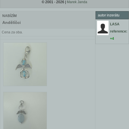
© 2001 - 2026 |
Marek Janda
autor inzerátu
NABÍZÍM
Andělíčci
LASA
reference:
Cena za oba.
+4