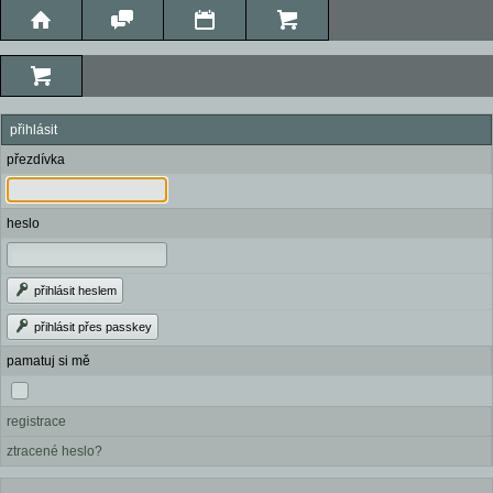
přihlásit
přezdívka
heslo
přihlásit heslem
přihlásit přes passkey
pamatuj si mě
registrace
ztracené heslo?