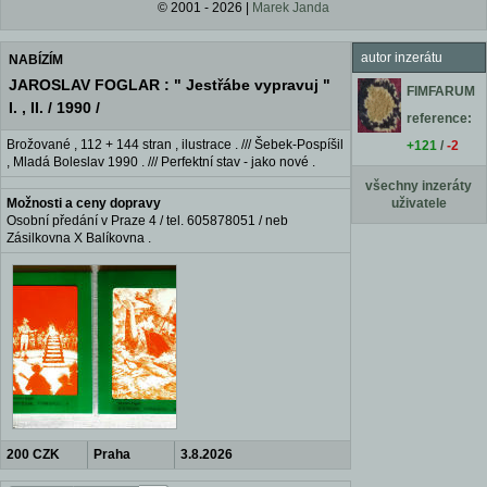
© 2001 - 2026 |
Marek Janda
autor inzerátu
NABÍZÍM
JAROSLAV FOGLAR : " Jestřábe vypravuj "
FIMFARUM
I. , II. / 1990 /
reference:
Brožované , 112 + 144 stran , ilustrace . /// Šebek-Pospíšil
+121
/
-2
, Mladá Boleslav 1990 . /// Perfektní stav - jako nové .
všechny inzeráty
Možnosti a ceny dopravy
uživatele
Osobní předání v Praze 4 / tel. 605878051 / neb
Zásilkovna X Balíkovna .
200 CZK
Praha
3.8.2026