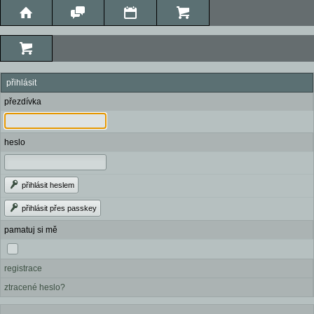
přihlásit
přezdívka
heslo
přihlásit heslem
přihlásit přes passkey
pamatuj si mě
registrace
ztracené heslo?