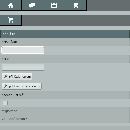
přihlásit
přezdívka
heslo
přihlásit heslem
přihlásit přes passkey
pamatuj si mě
registrace
ztracené heslo?