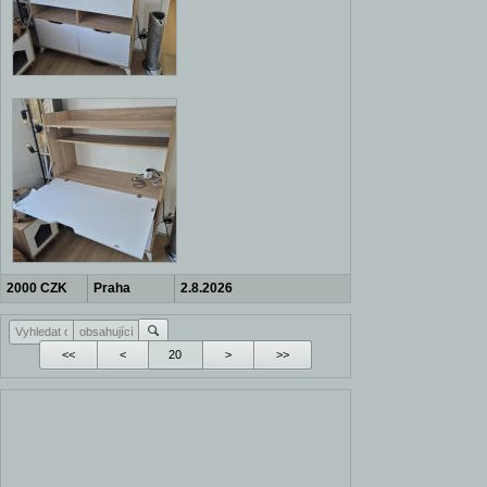
2000 CZK
Praha
2.8.2026
Kolovraty
<<
<
>
>>