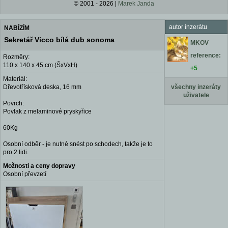
© 2001 - 2026 |
Marek Janda
autor inzerátu
NABÍZÍM
Sekretář Vicco bílá dub sonoma
MKOV
reference:
Rozměry:
110 x 140 x 45 cm (ŠxVxH)
+5
Materiál:
Dřevotřísková deska, 16 mm
všechny inzeráty
uživatele
Povrch:
Povlak z melaminové pryskyřice
60Kg
Osobní odběr - je nutné snést po schodech, takže je to
pro 2 lidi.
Možnosti a ceny dopravy
Osobní převzetí