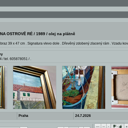
 OSTROVĚ RÉ / 1989 / olej na plátně
obraz 39 x 47 cm . Signatura vlevo dole . Dřevěný zdobený zlacený rám . Vzadu kov
vy
 / tel. 605878051 / .
Praha
24.7.2026
---
--
-
-
+