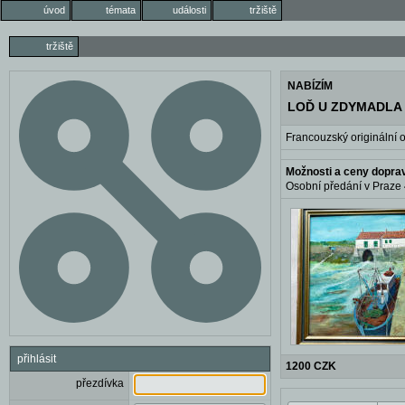
úvod
témata
události
tržiště
tržiště
NABÍZÍM
LOĎ U ZDYMADLA NA
Francouzský originální 
Možnosti a ceny dopra
Osobní předání v Praze 4
přihlásit
1200 CZK
přezdívka