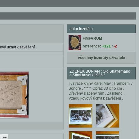
autor inzerátu
FIMFARUM
reference:
+121
/
-2
ový úchyt k zavěšení .
všechny inzeráty uživatele
ZDENĚK BURIAN : Old Shatterhand
a Silný buvol / 1935 /
Ilustrace knihy Karel May : Trampem v
Sonoře . ***** Obraz 33 x 45 cm .
Dřevěný zlacený rám . Zaskleno .
Vzadu kovový úchyt k zavěšení .
++