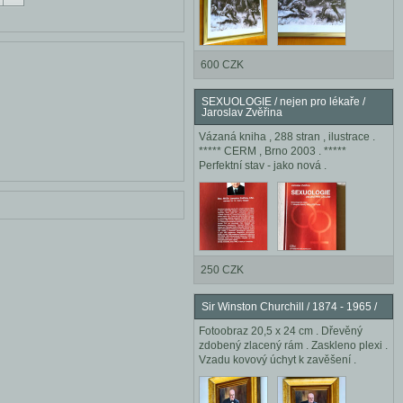
600 CZK
SEXUOLOGIE / nejen pro lékaře /
Jaroslav Zvěřina
Vázaná kniha , 288 stran , ilustrace .
***** CERM , Brno 2003 . *****
Perfektní stav - jako nová .
250 CZK
Sir Winston Churchill / 1874 - 1965 /
Fotoobraz 20,5 x 24 cm . Dřevěný
zdobený zlacený rám . Zaskleno plexi .
Vzadu kovový úchyt k zavěšení .