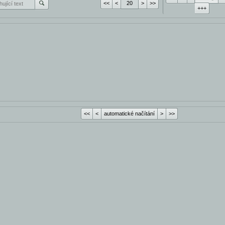
<<
<
>
>>
+++
<<
<
automatické načítání
>
>>