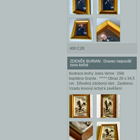
400 CZK
ZDENĚK BURIAN : Dravec nepouští
svou kořist
Ilustrace knihy Jules Verne : Děti
kapitána Granta . ***** Obraz 26 x 34,5
cm . Dřevěný zdobený rám . Zaskleno .
Vzadu kovový úchyt k zavěšení .