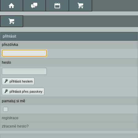
přihlásit
přezdívka
heslo
přihlásit heslem
přihlásit přes passkey
pamatuj si mě
registrace
ztracené heslo?