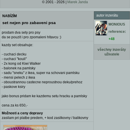
© 2001 - 2026 |
Marek Janda
autor inzerátu
NABÍZÍM
set nejen pro zabaveni psa
MONIOUS
reference:
prodam dva sety pro psy
da se pouzit i pro zpomaleni hltavcu :)
+48
kazdy set obsahuje:
všechny inzeráty
- cuchaci decku
uživatele
- cuchaci "kouli"
- 2x kong od Kiwi Walker
- balonek na pamlsky
- sadu "sneku" z ikea, super na schovani pamlsku
- mensi pelech z ikea
- oboustrannou castecne neproustnou deku/prehoz
- paskove ksiry
jako bonus pridam ke kazdemu setu hracku a pamlsky
cena za ks 650,-
Možnosti a ceny dopravy
zasilam pri platbe predem, + kod zasilkovny / balikovny