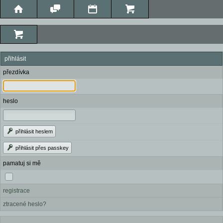
přihlásit
přezdívka
heslo
přihlásit heslem
přihlásit přes passkey
pamatuj si mě
registrace
ztracené heslo?