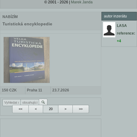
© 2001 - 2026 |
Marek Janda
autor inzerátu
NABÍZÍM
Turistická encyklopedie
LASA
reference:
+4
150 CZK
Praha 11
23.7.2026
<<
<
>
>>