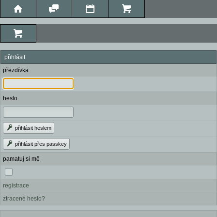
přihlásit
přezdívka
heslo
přihlásit heslem
přihlásit přes passkey
pamatuj si mě
registrace
ztracené heslo?