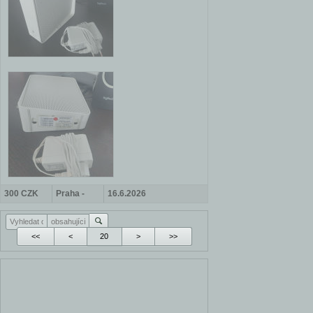
300 CZK
Praha -
16.6.2026
Vršovice
<<
<
>
>>