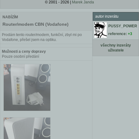
© 2001 - 2026 |
Marek Janda
autor inzerátu
NABÍZÍM
Router/modem CBN (Vodafone)
PUSSY_POWER
reference:
+3
Prodám tento router/modem, funkční, zbyl mi po
Vodafone, přešel jsem na optiku.
všechny inzeráty
uživatele
Možnosti a ceny dopravy
Pouze osobní předání