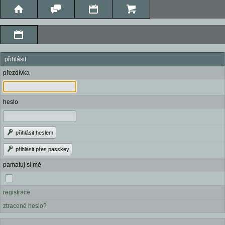
přihlásit
přezdívka
heslo
přihlásit heslem
přihlásit přes passkey
pamatuj si mě
registrace
ztracené heslo?