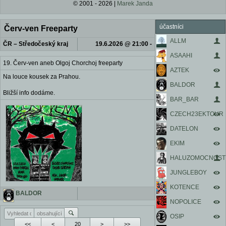
© 2001 - 2026 |
Marek Janda
účastníci
Červ-ven Freeparty
ALLM
ČR – Středočeský kraj
19.6.2026 @ 21:00 -
ASAAHI
20.6.2026 @ 8:00
19. Červ-ven aneb Olgoj Chorchoj freeparty
AZTEK
Na louce kousek za Prahou.
BALDOR
Bližší info dodáme.
BAR_BAR
CZECH23EKTOUR
DATELON
EKIM
HALUZOMOCNOST
JUNGLEBOY
KOTENCE
BALDOR
NOPOLICE
OSIP
<<
<
>
>>