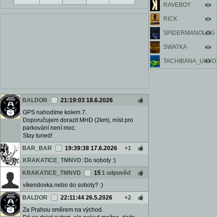
RAVEBOY
RICK
SPIDERMANOLOG
SWATKA
TACHIBANA_UKYO
BALDOR
21:19:03 18.6.2026
GPS nahodíme kolem 7.
Doporučujem dorazit MHD (2km), míst pro
parkování není moc.
Stay tuned!
BAR_BAR
19:39:38 17.6.2026
+1
KRAKATICE_TMNVD
: Do soboty :)
KRAKATICE_TMNVD
15:10:13 17.6.2026
1 odpověď
víkendovka nebo do soboty? :)
BALDOR
22:11:44 26.5.2026
+2
Za Prahou směrem na východ.