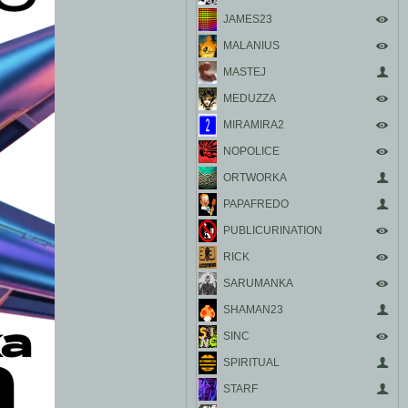
JAMES23
MALANIUS
MASTEJ
MEDUZZA
MIRAMIRA2
NOPOLICE
ORTWORKA
PAPAFREDO
PUBLICURINATION
RICK
SARUMANKA
SHAMAN23
SINC
SPIRITUAL
STARF