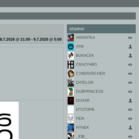
účastníci
AMANITKA
8.7.2026 @ 21:00 - 9.7.2026 @ 5:00
ATM
BUKACEK
CRAZYHBO
CYBERARCHER
DATELON
DUBPRINCESS
DUHAR
DYSTOPIK
FIDA
HYNEK
_IOB_