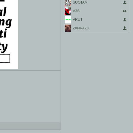
SUOTAM
V3S
VRUT
ZANKAZU