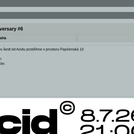
versary #6
raha
u šesti let Acidu proběhne v prostoru Papírenská 10
n
ím: