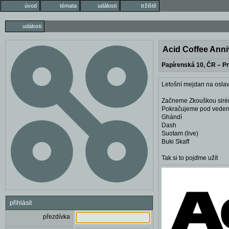
úvod
témata
události
tržiště
události
Acid Coffee Anni
Papírenská 10, ČR – P
Letošní mejdan na oslav
Začneme Zkouškou siré
Pokračujeme pod veden
Ghándí
Dash
Suotam (live)
Buki Skaff
Tak si to pojďme užít
přihlásit
přezdívka