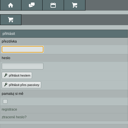
přihlásit
přezdívka
heslo
přihlásit heslem
přihlásit přes passkey
pamatuj si mě
registrace
ztracené heslo?