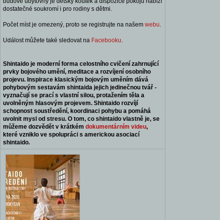
budově ubytovny je dětský koutek a dispozice pokojů nabízí
dostatečné soukromí i pro rodiny s dětmi.
Počet míst je omezený, proto se registrujte na našem
webu
.
Událost můžete také sledovat na
Facebooku
.
Shintaido je moderní forma celostního cvičení zahrnující
prvky bojového umění, meditace a rozvíjení osobního
projevu. Inspirace klasickým bojovým uměním dává
pohybovým sestavám shintaida jejich jedinečnou tvář -
vyznačují se prací s vlastní silou, protažením těla a
uvolněným hlasovým projevem. Shintaido rozvíjí
schopnost soustředění, koordinaci pohybu a pomáhá
uvolnit mysl od stresu. O tom, co shintaido vlastně je, se
můžeme dozvědět v krátkém
dokumentárním videu
,
které vzniklo ve spolupráci s americkou asociací
shintaido.