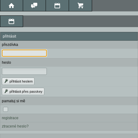
přihlásit
přezdívka
heslo
přihlásit heslem
přihlásit přes passkey
pamatuj si mě
registrace
ztracené heslo?