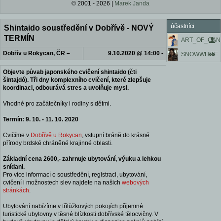
© 2001 - 2026 |
Marek Janda
účastníci
Shintaido soustředění v Dobřívě - NOVÝ
TERMÍN
ART_OF_CAN
Dobřív u Rokycan, ČR –
9.10.2020 @ 14:00 -
SNOWWHITE
Plzeňský kraj
11.10.2020 @ 15:00
Objevte půvab japonského cvičení shintaido (čti
šintajdó). Tři dny komplexního cvičení, které zlepšuje
koordinaci, odbourává stres a uvolňuje mysl.
Vhodné pro začátečníky i rodiny s dětmi.
Termín: 9. 10. - 11. 10. 2020
Cvičíme v
Dobřívě u Rokycan
, vstupní bráně do krásné
přírody brdské chráněné krajinné oblasti.
Základní cena 2600,- zahrnuje ubytování, výuku a lehkou
snídani.
Pro více informací o soustředění, registraci, ubytování,
cvičení i možnostech slev najdete na našich
webových
stránkách
.
Ubytování nabízíme v třílůžkových pokojích příjemné
turistické ubytovny v těsné blízkosti dobřívské tělocvičny. V