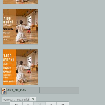
ART_OF_CAN
<<
<
>
>>