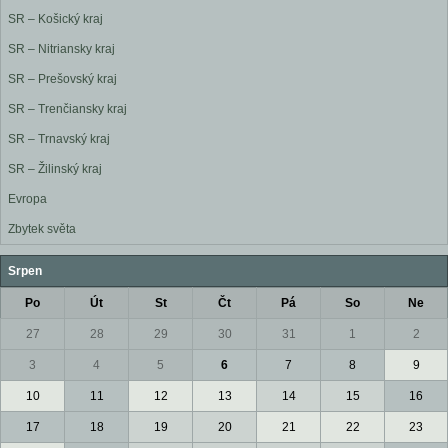
SR – Košický kraj
SR – Nitriansky kraj
SR – Prešovský kraj
SR – Trenčiansky kraj
SR – Trnavský kraj
SR – Žilinský kraj
Evropa
Zbytek světa
Srpen
Po
Út
St
Čt
Pá
So
Ne
27
28
29
30
31
1
2
3
4
5
6
7
8
9
10
11
12
13
14
15
16
17
18
19
20
21
22
23