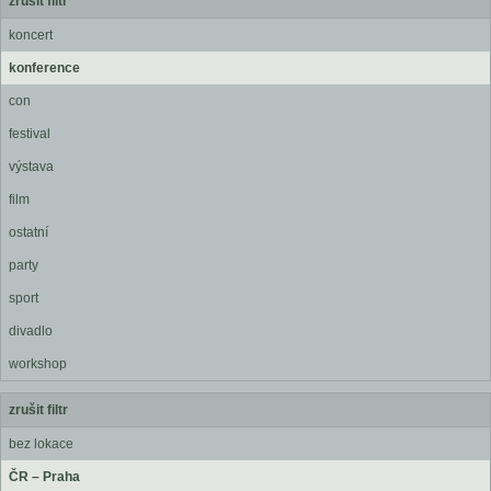
zrušit filtr
koncert
konference
con
festival
výstava
film
ostatní
party
sport
divadlo
workshop
zrušit filtr
bez lokace
ČR – Praha