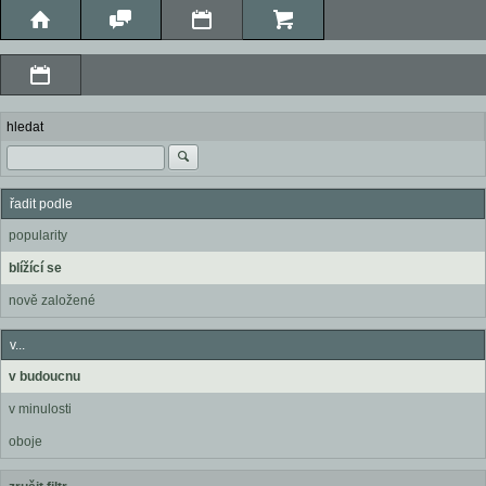
hledat
řadit podle
popularity
blížící se
nově založené
v...
v budoucnu
v minulosti
oboje