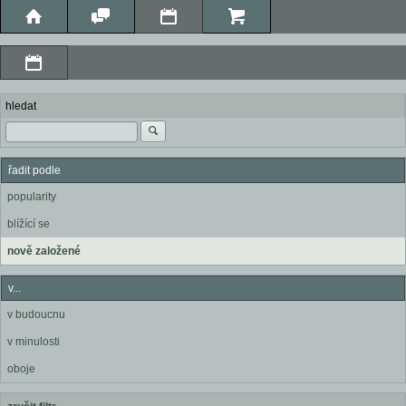
hledat
řadit podle
popularity
blížící se
nově založené
v...
v budoucnu
v minulosti
oboje