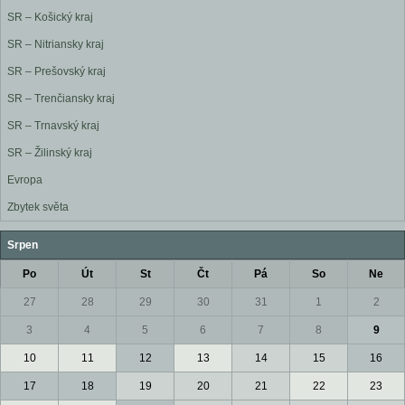
SR – Košický kraj
SR – Nitriansky kraj
SR – Prešovský kraj
SR – Trenčiansky kraj
SR – Trnavský kraj
SR – Žilinský kraj
Evropa
Zbytek světa
Srpen
Po
Út
St
Čt
Pá
So
Ne
27
28
29
30
31
1
2
3
4
5
6
7
8
9
10
11
12
13
14
15
16
17
18
19
20
21
22
23