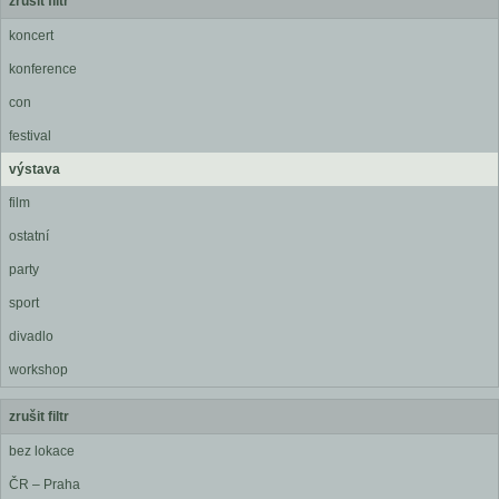
zrušit filtr
koncert
konference
con
festival
výstava
film
ostatní
party
sport
divadlo
workshop
zrušit filtr
bez lokace
ČR – Praha