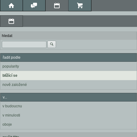
hledat
řadit podle
popularity
blížící se
nově založené
v...
v budoucnu
v minulosti
oboje