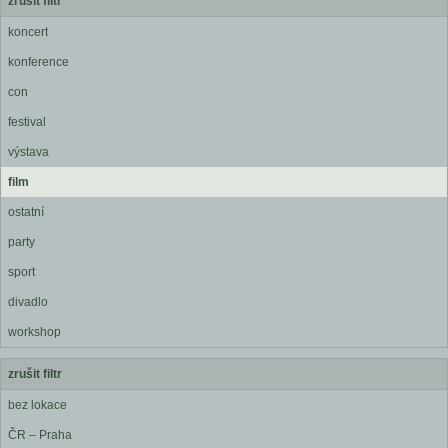
zrušit filtr
koncert
konference
con
festival
výstava
film
ostatní
party
sport
divadlo
workshop
zrušit filtr
bez lokace
ČR – Praha