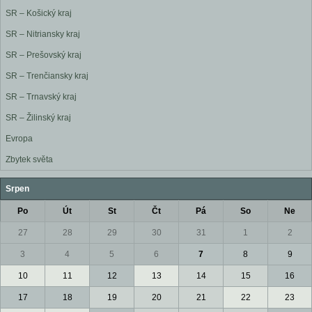
SR – Košický kraj
SR – Nitriansky kraj
SR – Prešovský kraj
SR – Trenčiansky kraj
SR – Trnavský kraj
SR – Žilinský kraj
Evropa
Zbytek světa
Srpen
Po
Út
St
Čt
Pá
So
Ne
27
28
29
30
31
1
2
3
4
5
6
7
8
9
10
11
12
13
14
15
16
17
18
19
20
21
22
23