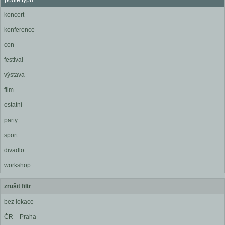
podle typu
koncert
konference
con
festival
výstava
film
ostatní
party
sport
divadlo
workshop
zrušit filtr
bez lokace
ČR – Praha