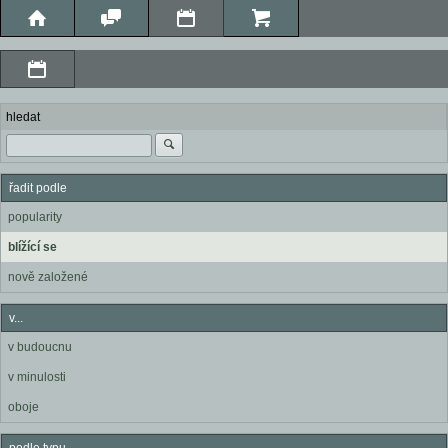
hledat
řadit podle
popularity
blížící se
nově založené
v...
v budoucnu
v minulosti
oboje