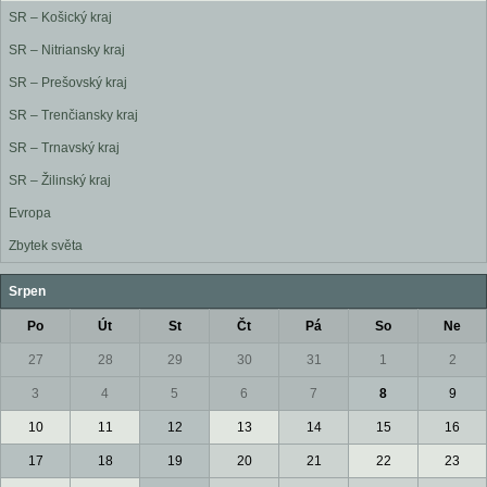
SR – Košický kraj
SR – Nitriansky kraj
SR – Prešovský kraj
SR – Trenčiansky kraj
SR – Trnavský kraj
SR – Žilinský kraj
Evropa
Zbytek světa
Srpen
Po
Út
St
Čt
Pá
So
Ne
27
28
29
30
31
1
2
3
4
5
6
7
8
9
10
11
12
13
14
15
16
17
18
19
20
21
22
23