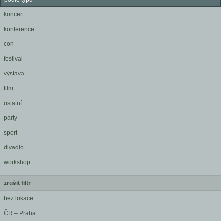
podle typu
koncert
konference
con
festival
výstava
film
ostatní
party
sport
divadlo
workshop
zrušit filtr
bez lokace
ČR – Praha