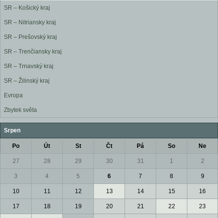
SR – Košický kraj
SR – Nitriansky kraj
SR – Prešovský kraj
SR – Trenčiansky kraj
SR – Trnavský kraj
SR – Žilinský kraj
Evropa
Zbytek světa
Srpen
Po
Út
St
Čt
Pá
So
Ne
27
28
29
30
31
1
2
3
4
5
6
7
8
9
10
11
12
13
14
15
16
17
18
19
20
21
22
23