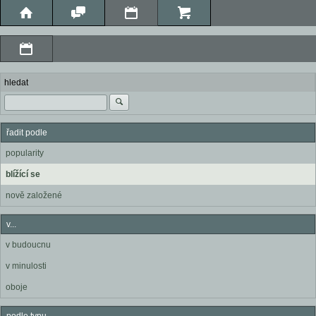
hledat
řadit podle
popularity
blížící se
nově založené
v...
v budoucnu
v minulosti
oboje