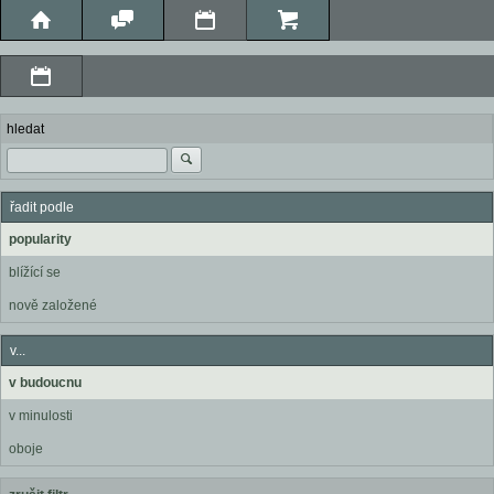
hledat
řadit podle
popularity
blížící se
nově založené
v...
v budoucnu
v minulosti
oboje