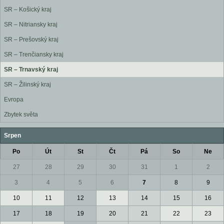
SR – Košický kraj
SR – Nitriansky kraj
SR – Prešovský kraj
SR – Trenčiansky kraj
SR – Trnavský kraj
SR – Žilinský kraj
Evropa
Zbytek světa
Srpen
Po
Út
St
Čt
Pá
So
Ne
27
28
29
30
31
1
2
3
4
5
6
7
8
9
10
11
12
13
14
15
16
17
18
19
20
21
22
23