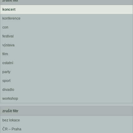
zrušit filtr
koncert
konference
con
festival
výstava
film
ostatní
party
sport
divadlo
workshop
zrušit filtr
bez lokace
ČR – Praha