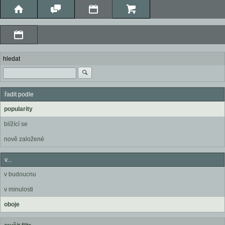
hledat
řadit podle
popularity
blížící se
nově založené
v...
v budoucnu
v minulosti
oboje