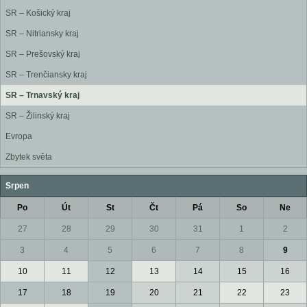
SR – Košický kraj
SR – Nitriansky kraj
SR – Prešovský kraj
SR – Trenčiansky kraj
SR – Trnavský kraj
SR – Žilinský kraj
Evropa
Zbytek světa
Srpen
Po
Út
St
Čt
Pá
So
Ne
27
28
29
30
31
1
2
3
4
5
6
7
8
9
10
11
12
13
14
15
16
17
18
19
20
21
22
23