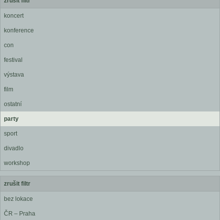
zrušit filtr
koncert
konference
con
festival
výstava
film
ostatní
party
sport
divadlo
workshop
zrušit filtr
bez lokace
ČR – Praha