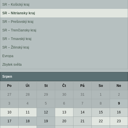
SR – Košický kraj
SR – Nitriansky kraj
SR – Prešovský kraj
SR – Trenčiansky kraj
SR – Trnavský kraj
SR – Žilinský kraj
Evropa
Zbytek světa
Srpen
Po
Út
St
Čt
Pá
So
Ne
27
28
29
30
31
1
2
3
4
5
6
7
8
9
10
11
12
13
14
15
16
17
18
19
20
21
22
23