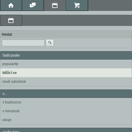
hledat
řadit podle
popularity
blížící se
nově založené
v...
v budoucnu
v minulosti
oboje