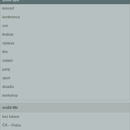
podle typu
koncert
konference
con
festival
výstava
film
ostatní
party
sport
divadlo
workshop
zrušit filtr
bez lokace
ČR – Praha