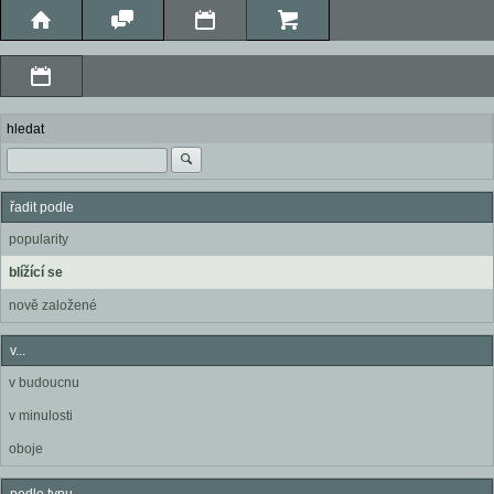
hledat
řadit podle
popularity
blížící se
nově založené
v...
v budoucnu
v minulosti
oboje