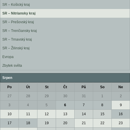
SR – Košický kraj
SR – Nitriansky kraj
SR – Prešovský kraj
SR – Trenčiansky kraj
SR – Trnavský kraj
SR – Žilinský kraj
Evropa
Zbytek světa
Srpen
Po
Út
St
Čt
Pá
So
Ne
27
28
29
30
31
1
2
3
4
5
6
7
8
9
10
11
12
13
14
15
16
17
18
19
20
21
22
23