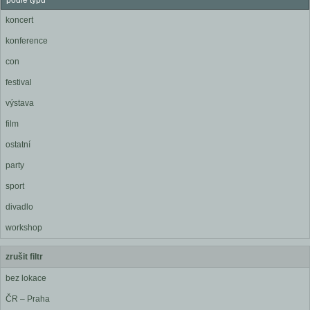
podle typu
koncert
konference
con
festival
výstava
film
ostatní
party
sport
divadlo
workshop
zrušit filtr
bez lokace
ČR – Praha