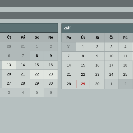
Září
Čt
Pá
So
Ne
Po
Út
St
Čt
Pá
30
31
1
2
31
1
2
3
4
6
7
8
9
7
8
9
10
11
13
14
15
16
14
15
16
17
18
20
21
22
23
21
22
23
24
25
27
28
29
30
28
29
30
1
2
3
4
5
6