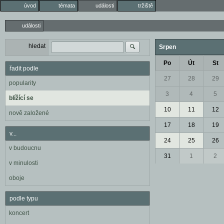
úvod
témata
události
tržiště
události
hledat
Srpen
Po
Út
St
řadit podle
27
28
29
popularity
3
4
5
blížící se
10
11
12
nově založené
17
18
19
v...
24
25
26
v budoucnu
31
1
2
v minulosti
oboje
podle typu
koncert