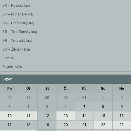
SR – Košický kraj
SR – Nitriansky kraj
SR – Prešovský kraj
SR – Trenčiansky kraj
SR – Trnavský kraj
SR – Žilinský kraj
Evropa
Zbytek světa
Srpen
Po
Út
St
Čt
Pá
So
Ne
27
28
29
30
31
1
2
3
4
5
6
7
8
9
10
11
12
13
14
15
16
17
18
19
20
21
22
23