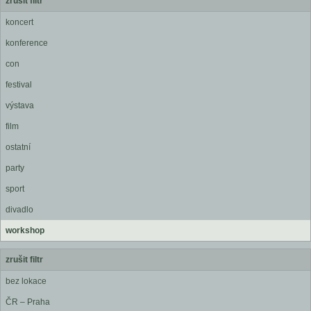
zrušit filtr
koncert
konference
con
festival
výstava
film
ostatní
party
sport
divadlo
workshop
zrušit filtr
bez lokace
ČR – Praha