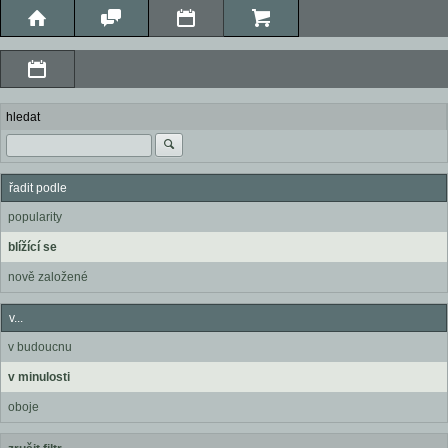
hledat
řadit podle
popularity
blížící se
nově založené
v...
v budoucnu
v minulosti
oboje