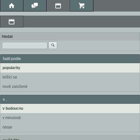
hledat
řadit podle
popularity
blížící se
nově založené
v...
v budoucnu
v minulosti
oboje