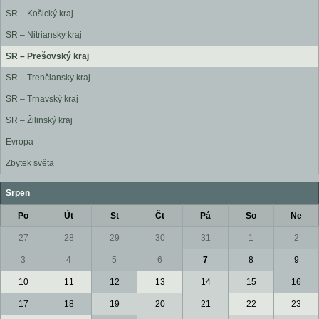
SR – Košický kraj
SR – Nitriansky kraj
SR – Prešovský kraj
SR – Trenčiansky kraj
SR – Trnavský kraj
SR – Žilinský kraj
Evropa
Zbytek světa
Srpen
Po
Út
St
Čt
Pá
So
Ne
27
28
29
30
31
1
2
3
4
5
6
7
8
9
10
11
12
13
14
15
16
17
18
19
20
21
22
23