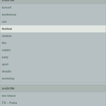
zrušit filtr
koncert
konference
con
festival
výstava
film
ostatní
party
sport
divadlo
workshop
zrušit filtr
bez lokace
ČR – Praha