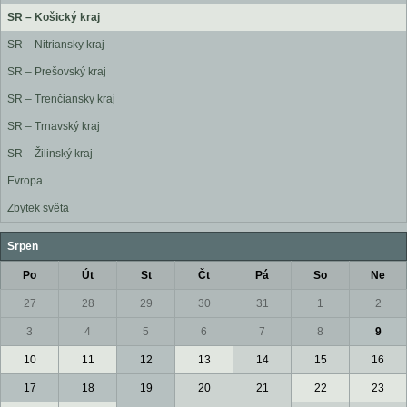
SR – Košický kraj
SR – Nitriansky kraj
SR – Prešovský kraj
SR – Trenčiansky kraj
SR – Trnavský kraj
SR – Žilinský kraj
Evropa
Zbytek světa
Srpen
Po
Út
St
Čt
Pá
So
Ne
27
28
29
30
31
1
2
3
4
5
6
7
8
9
10
11
12
13
14
15
16
17
18
19
20
21
22
23