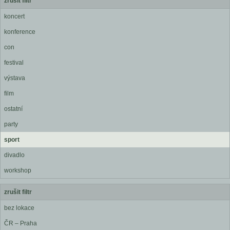
zrušit filtr
koncert
konference
con
festival
výstava
film
ostatní
party
sport
divadlo
workshop
zrušit filtr
bez lokace
ČR – Praha