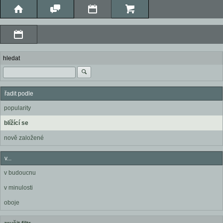
hledat
řadit podle
popularity
blížící se
nově založené
v...
v budoucnu
v minulosti
oboje