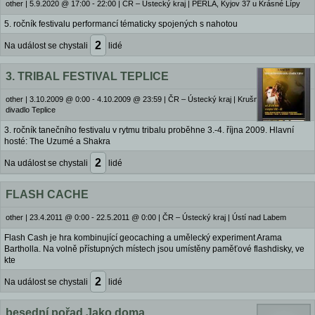
other
|
5.9.2020 @ 17:00 - 22:00
|
ČR – Ústecký kraj | PERLA, Kyjov 37 u Krásné Lípy
5. ročník festivalu performancí tématicky spojených s nahotou
2
Na událost se chystali
lidé
3. TRIBAL FESTIVAL TEPLICE
other
|
3.10.2009 @ 0:00 - 4.10.2009 @ 23:59
|
ČR – Ústecký kraj | Krušnohorské
divadlo Teplice
3. ročník tanečního festivalu v rytmu tribalu proběhne 3.-4. října 2009. Hlavní
hosté: The Uzumé a Shakra
2
Na událost se chystali
lidé
FLASH CACHE
other
|
23.4.2011 @ 0:00 - 22.5.2011 @ 0:00
|
ČR – Ústecký kraj | Ústí nad Labem
Flash Cash je hra kombinující geocaching a umělecký experiment Arama
Bartholla. Na volně přístupných místech jsou umístěny paměťové flashdisky, ve
kte
2
Na událost se chystali
lidé
besední pořad Jako doma