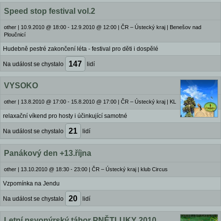
Speed stop festival vol.2
other
|
10.9.2010 @ 18:00 - 12.9.2010 @ 12:00
|
ČR – Ústecký kraj | Benešov nad
Ploučnicí
Hudebně pestré zakončení léta - festival pro děti i dospělé
147
Na událost se chystalo
lidí
VYSOKO
other
|
13.8.2010 @ 17:00 - 15.8.2010 @ 17:00
|
ČR – Ústecký kraj | KL
relaxační víkend pro hosty i účinkující samotné
21
Na událost se chystalo
lidí
Panákový den +13.října
other
|
13.10.2010 @ 18:30 - 23:00
|
ČR – Ústecký kraj | klub Circus
Vzpomínka na Jendu
20
Na událost se chystalo
lidí
Letní psyonýrský tábor PNĚTLUKY 2010