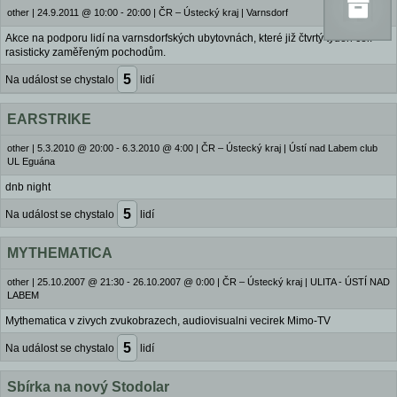
other
|
24.9.2011 @ 10:00 - 20:00
|
ČR – Ústecký kraj | Varnsdorf
Akce na podporu lidí na varnsdorfských ubytovnách, které již čtvrtý týden čelí
rasisticky zaměřeným pochodům.
5
Na událost se chystalo
lidí
EARSTRIKE
other
|
5.3.2010 @ 20:00 - 6.3.2010 @ 4:00
|
ČR – Ústecký kraj | Ústí nad Labem club
UL Eguána
dnb night
5
Na událost se chystalo
lidí
MYTHEMATICA
other
|
25.10.2007 @ 21:30 - 26.10.2007 @ 0:00
|
ČR – Ústecký kraj | ULITA - ÚSTÍ NAD
LABEM
Mythematica v zivych zvukobrazech, audiovisualni vecirek Mimo-TV
5
Na událost se chystalo
lidí
Sbírka na nový Stodolar