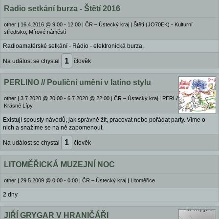
Radio setkání burza - Štětí 2016
other
|
16.4.2016 @ 9:00 - 12:00
|
ČR – Ústecký kraj | Štětí (JO70EK) - Kulturní
středisko, Mírové náměstí
Radioamatérské setkání - Rádio - elektronická burza.
1
Na událost se chystal
člověk
PERLINO // Pouliční umění v latino stylu
other
|
3.7.2020 @ 20:00 - 6.7.2020 @ 22:00
|
ČR – Ústecký kraj | PERLA, Kyjov 37 u
Krásné Lípy
Existují spousty návodů, jak správně žít, pracovat nebo pořádat party. Víme o
nich a snažíme se na ně zapomenout.
1
Na událost se chystal
člověk
LITOMĚŘICKÁ MUZEJNÍ NOC
other
|
29.5.2009 @ 0:00 - 0:00
|
ČR – Ústecký kraj | Litoměřice
2 dny
JIŘÍ GRYGAR V HRANIČÁŘI