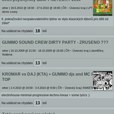
other
|
18.6.2010 @ 18:00 - 27.6.2010 @ 18:00
|
ČR – Ústecký kraj | LPT Pnětluky,
okres Louny
6. pokračování neopakovatelného týdne ve stylu klasických táborů pro děti od
18let*
18
Na událost se chystalo
lidí
GUMMO SOUND CREW DIRTY PARTY - ZRUSENO ???
other
|
16.10.2009 @ 21:00 - 18.10.2009 @ 16:00
|
ČR – Ústecký kraj | Litoměřice,
Vodárna
13
Na událost se chystalo
lidí
KROMAR vs DAJ (KTA) + GUMMO djs and MC Phil Da
TOP
other
|
2.4.2010 @ 20:00 - 3.4.2010 @ 9:00
|
ČR – Ústecký kraj | RAKETA club MOST
electrohouse-minimal-progressive-techno-breax + some lyrics :)
13
Na událost se chystalo
lidí