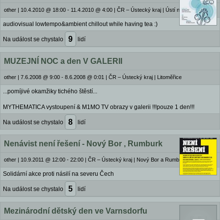
other
|
10.4.2010 @ 18:00 - 11.4.2010 @ 4:00
|
ČR – Ústecký kraj | Ústí nad Labem
audiovisual lowtempo&ambient chillout while having tea :)
9
Na událost se chystalo
lidí
MUZEJNÍ NOC a den V GALERII
other
|
7.6.2008 @ 9:00 - 8.6.2008 @ 0:01
|
ČR – Ústecký kraj | Litoměřice
...pomíjivé okamžiky tichého štěstí...
MYTHEMATICA vystoupení & M1MO TV obrazy v galerii !!!pouze 1 den!!!
8
Na událost se chystalo
lidí
Nenávist není řešení - Nový Bor , Rumburk
other
|
10.9.2011 @ 12:00 - 22:00
|
ČR – Ústecký kraj | Nový Bor a Rumburk
Solidární akce proti násilí na severu Čech
5
Na událost se chystalo
lidí
Mezinárodní dětský den ve Varnsdorfu