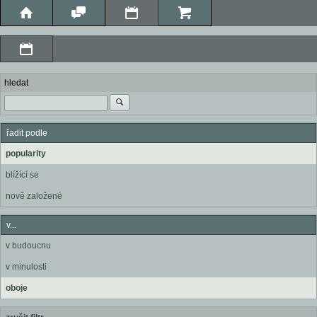
hledat
řadit podle
popularity
blížící se
nově založené
v...
v budoucnu
v minulosti
oboje