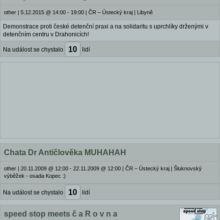
other
|
5.12.2015 @ 14:00 - 19:00
|
ČR – Ústecký kraj | Libyně
Demonstrace proti české detenční praxi a na solidaritu s uprchlíky drženými v
detenčním centru v Drahonicích!
10
Na událost se chystalo
lidí
Chata Dr Antičlověka MUHAHAH
other
|
20.11.2009 @ 12:00 - 22.11.2009 @ 12:00
|
ČR – Ústecký kraj | Šluknovský
výběžek - osada Kopec :)
10
Na událost se chystalo
lidí
speed stop meets č a R o v n a