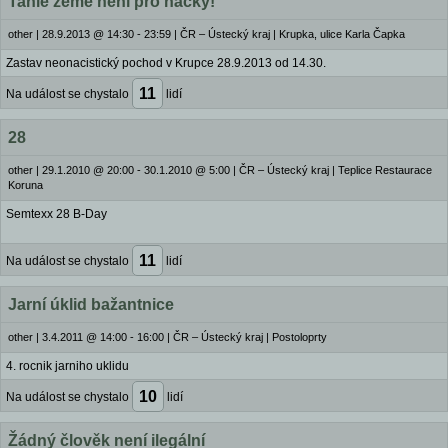
Tahle země není pro nácky!
other
|
28.9.2013 @ 14:30 - 23:59
|
ČR – Ústecký kraj | Krupka, ulice Karla Čapka
Zastav neonacistický pochod v Krupce 28.9.2013 od 14.30.
11
Na událost se chystalo
lidí
28
other
|
29.1.2010 @ 20:00 - 30.1.2010 @ 5:00
|
ČR – Ústecký kraj | Teplice Restaurace
Koruna
Semtexx 28 B-Day
11
Na událost se chystalo
lidí
Jarní úklid bažantnice
other
|
3.4.2011 @ 14:00 - 16:00
|
ČR – Ústecký kraj | Postoloprty
4. rocnik jarniho uklidu
10
Na událost se chystalo
lidí
Žádný člověk není ilegální