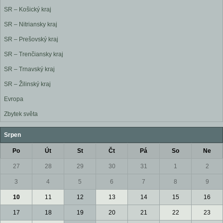
SR – Košický kraj
SR – Nitriansky kraj
SR – Prešovský kraj
SR – Trenčiansky kraj
SR – Trnavský kraj
SR – Žilinský kraj
Evropa
Zbytek světa
Srpen
Po
Út
St
Čt
Pá
So
Ne
27
28
29
30
31
1
2
3
4
5
6
7
8
9
10
11
12
13
14
15
16
17
18
19
20
21
22
23