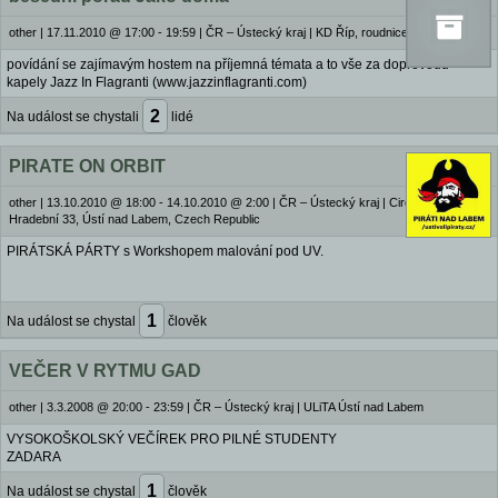
other
|
17.11.2010 @ 17:00 - 19:59
|
ČR – Ústecký kraj | KD Říp, roudnice n.L.
povídání se zajímavým hostem na příjemná témata a to vše za doprovodu
kapely Jazz In Flagranti (www.jazzinflagranti.com)
2
Na událost se chystali
lidé
PIRATE ON ORBIT
other
|
13.10.2010 @ 18:00 - 14.10.2010 @ 2:00
|
ČR – Ústecký kraj | Circus, Velká
Hradební 33, Ústí nad Labem, Czech Republic
PIRÁTSKÁ PÁRTY s Workshopem malování pod UV.
1
Na událost se chystal
člověk
VEČER V RYTMU GAD
other
|
3.3.2008 @ 20:00 - 23:59
|
ČR – Ústecký kraj | ULiTA Ústí nad Labem
VYSOKOŠKOLSKÝ VEČÍREK PRO PILNÉ STUDENTY
ZADARA
1
Na událost se chystal
člověk