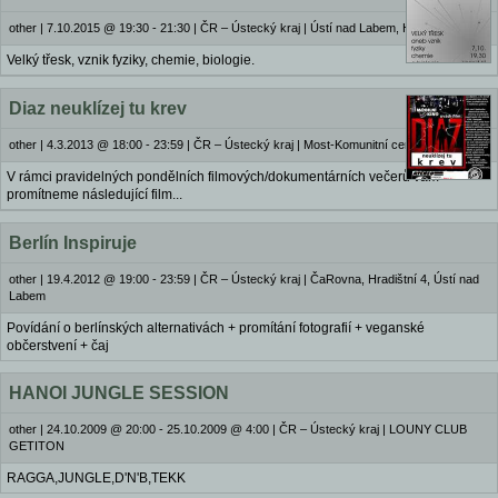
other
|
7.10.2015 @ 19:30 - 21:30
|
ČR – Ústecký kraj | Ústí nad Labem, Hraničář
Velký třesk, vznik fyziky, chemie, biologie.
Diaz neuklízej tu krev
other
|
4.3.2013 @ 18:00 - 23:59
|
ČR – Ústecký kraj | Most-Komunitní centrum Ateneo
V rámci pravidelných pondělních filmových/dokumentárních večerů vám
promítneme následující film...
Berlín Inspiruje
other
|
19.4.2012 @ 19:00 - 23:59
|
ČR – Ústecký kraj | ČaRovna, Hradištní 4, Ústí nad
Labem
Povídání o berlínských alternativách + promítání fotografií + veganské
občerstvení + čaj
HANOI JUNGLE SESSION
other
|
24.10.2009 @ 20:00 - 25.10.2009 @ 4:00
|
ČR – Ústecký kraj | LOUNY CLUB
GETITON
RAGGA,JUNGLE,D'N'B,TEKK