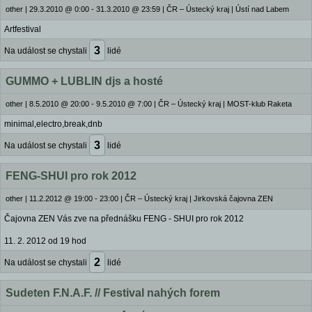
other
|
29.3.2010 @ 0:00 - 31.3.2010 @ 23:59
|
ČR – Ústecký kraj | Ústí nad Labem
Artfestival
3
Na událost se chystali
lidé
GUMMO + LUBLIN djs a hosté
other
|
8.5.2010 @ 20:00 - 9.5.2010 @ 7:00
|
ČR – Ústecký kraj | MOST-klub Raketa
minimal,electro,break,dnb
3
Na událost se chystali
lidé
FENG-SHUI pro rok 2012
other
|
11.2.2012 @ 19:00 - 23:00
|
ČR – Ústecký kraj | Jirkovská čajovna ZEN
Čajovna ZEN Vás zve na přednášku FENG - SHUI pro rok 2012
11. 2. 2012 od 19 hod
2
Na událost se chystali
lidé
Sudeten F.N.A.F. // Festival nahých forem