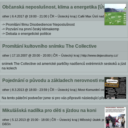
Občanská neposlušnost, klima a energetika [Ústí]
other
|
6.4.2017 @ 19:00 - 21:00
|
ČR – Ústecký kraj | Café Max Ústí nad Labem
-> Promítání filmu Disobedience/ Neposlušnost
-> Pozvání na první český klimakemp
-> Debata o energetické politice
Promítání kultovního snímku The Collective
other
|
17.10.2007 @ 20:00 - 20:00
|
ČR – Ústecký kraj | http://www.dejavulouny.cz/
snímek The Collective od americké partičky nadšenců extrémních seskoků a jízd
na kolech
Pojednání o původu a základech nerovnosti mezi lid
other
|
8.3.2013 @ 18:00 - 23:59
|
ČR – Ústecký kraj | Most-Komunitní centrum Ateneo
Na tento páteční podvečer jsme si pro vás připravili následující přednášku...
Mikulášská nadílka pro děti s jízdou na koni
other
|
5.12.2013 @ 15:00 - 18:00
|
ČR – Ústecký kraj | Městský útulek pro zvířata
Děčín