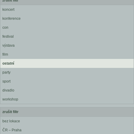
zrušit filtr
koncert
konference
con
festival
výstava
film
ostatní
party
sport
divadlo
workshop
zrušit filtr
bez lokace
ČR – Praha