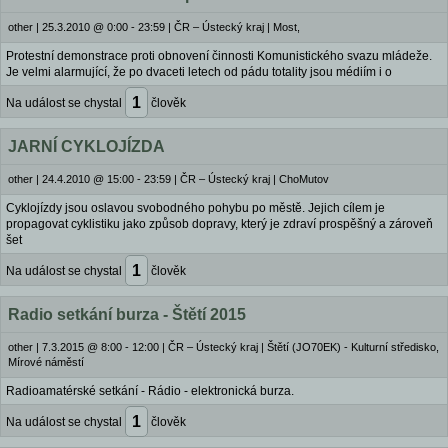
other
|
25.3.2010 @ 0:00 - 23:59
|
ČR – Ústecký kraj | Most,
Protestní demonstrace proti obnovení činnosti Komunistického svazu mládeže.
Je velmi alarmující, že po dvaceti letech od pádu totality jsou médiím i o
1
Na událost se chystal
člověk
JARNÍ CYKLOJÍZDA
other
|
24.4.2010 @ 15:00 - 23:59
|
ČR – Ústecký kraj | ChoMutov
Cyklojízdy jsou oslavou svobodného pohybu po městě. Jejich cílem je
propagovat cyklistiku jako způsob dopravy, který je zdraví prospěšný a zároveň
šet
1
Na událost se chystal
člověk
Radio setkání burza - Štětí 2015
other
|
7.3.2015 @ 8:00 - 12:00
|
ČR – Ústecký kraj | Štětí (JO70EK) - Kulturní středisko,
Mírové náměstí
Radioamatérské setkání - Rádio - elektronická burza.
1
Na událost se chystal
člověk