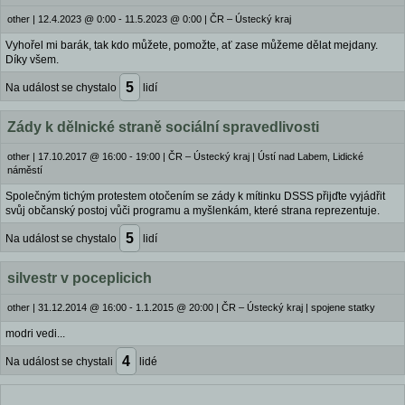
other
|
12.4.2023 @ 0:00 - 11.5.2023 @ 0:00
|
ČR – Ústecký kraj
Vyhořel mi barák, tak kdo můžete, pomožte, ať zase můžeme dělat mejdany.
Díky všem.
5
Na událost se chystalo
lidí
Zády k dělnické straně sociální spravedlivosti
other
|
17.10.2017 @ 16:00 - 19:00
|
ČR – Ústecký kraj | Ústí nad Labem, Lidické
náměstí
Společným tichým protestem otočením se zády k mítinku DSSS přijďte vyjádřit
svůj občanský postoj vůči programu a myšlenkám, které strana reprezentuje.
5
Na událost se chystalo
lidí
silvestr v poceplicich
other
|
31.12.2014 @ 16:00 - 1.1.2015 @ 20:00
|
ČR – Ústecký kraj | spojene statky
modri vedi...
4
Na událost se chystali
lidé