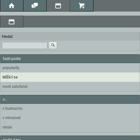
hledat
řadit podle
popularity
blížící se
nově založené
v...
v budoucnu
v minulosti
oboje