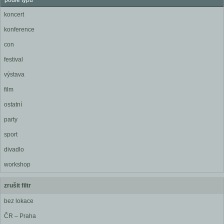
podle typu
koncert
konference
con
festival
výstava
film
ostatní
party
sport
divadlo
workshop
zrušit filtr
bez lokace
ČR – Praha