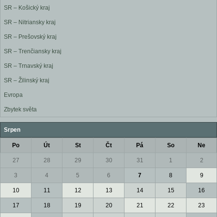
SR – Košický kraj
SR – Nitriansky kraj
SR – Prešovský kraj
SR – Trenčiansky kraj
SR – Trnavský kraj
SR – Žilinský kraj
Evropa
Zbytek světa
Srpen
Po
Út
St
Čt
Pá
So
Ne
27
28
29
30
31
1
2
3
4
5
6
7
8
9
10
11
12
13
14
15
16
17
18
19
20
21
22
23