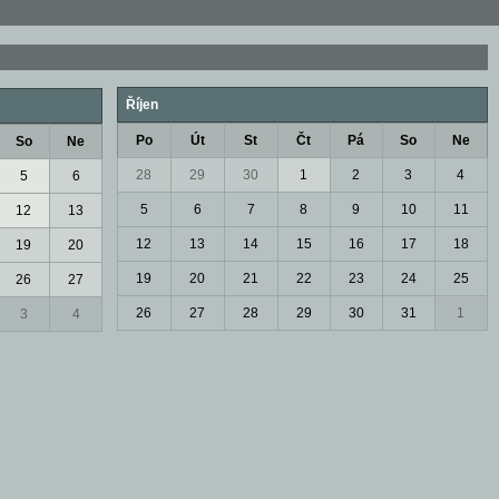
Říjen
Po
Út
St
Čt
Pá
So
Ne
So
Ne
28
29
30
1
2
3
4
5
6
5
6
7
8
9
10
11
12
13
12
13
14
15
16
17
18
19
20
19
20
21
22
23
24
25
26
27
26
27
28
29
30
31
1
3
4