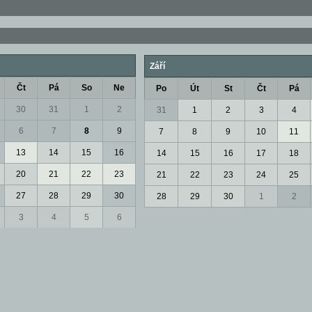
Září
Čt
Pá
So
Ne
Po
Út
St
Čt
Pá
30
31
1
2
31
1
2
3
4
6
7
8
9
7
8
9
10
11
13
14
15
16
14
15
16
17
18
20
21
22
23
21
22
23
24
25
27
28
29
30
28
29
30
1
2
3
4
5
6