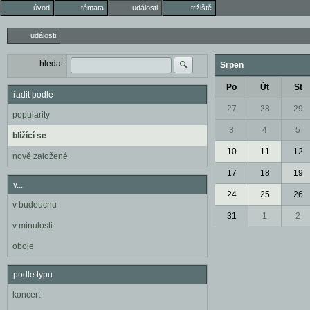
úvod
témata
události
tržiště
události
hledat
Srpen
Po
Út
St
řadit podle
27
28
29
popularity
3
4
5
blížící se
10
11
12
nově založené
17
18
19
v...
24
25
26
v budoucnu
31
1
2
v minulosti
oboje
podle typu
koncert