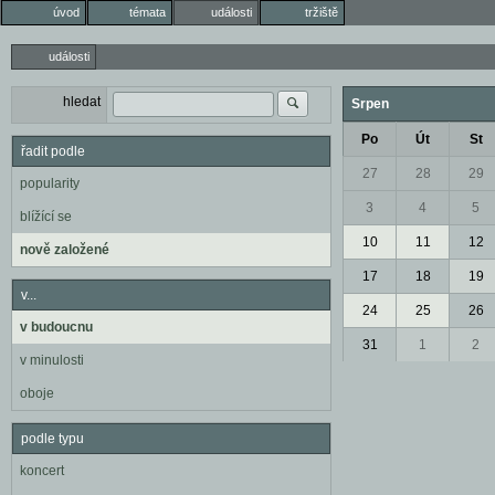
úvod
témata
události
tržiště
události
hledat
Srpen
Po
Út
St
řadit podle
27
28
29
popularity
3
4
5
blížící se
10
11
12
nově založené
17
18
19
v...
24
25
26
v budoucnu
31
1
2
v minulosti
oboje
podle typu
koncert