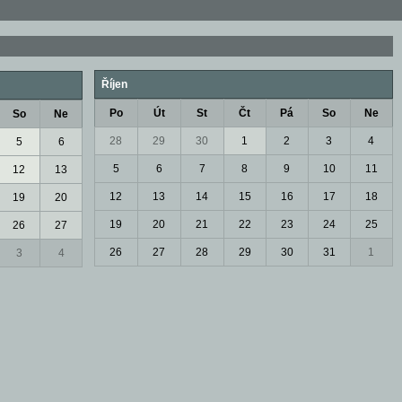
Říjen
Po
Út
St
Čt
Pá
So
Ne
So
Ne
28
29
30
1
2
3
4
5
6
5
6
7
8
9
10
11
12
13
12
13
14
15
16
17
18
19
20
19
20
21
22
23
24
25
26
27
26
27
28
29
30
31
1
3
4