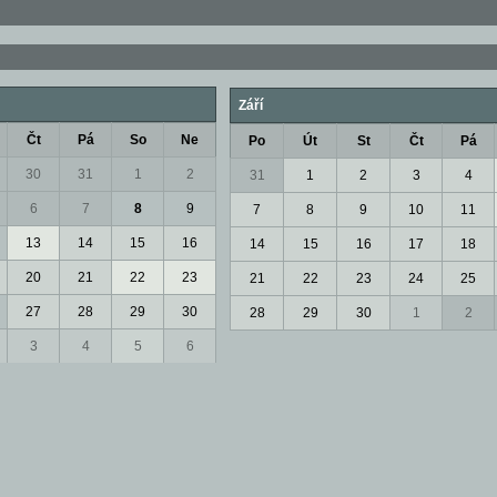
Září
Čt
Pá
So
Ne
Po
Út
St
Čt
Pá
30
31
1
2
31
1
2
3
4
6
7
8
9
7
8
9
10
11
13
14
15
16
14
15
16
17
18
20
21
22
23
21
22
23
24
25
27
28
29
30
28
29
30
1
2
3
4
5
6