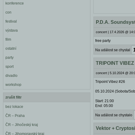
konference
con
festival
P.D.A. Soundsys
výstava
concert
|
17.4.2026 @ 14:0
film
free party
ostatní
Na událost se chystal
party
TRIPOINT VIBEZ 
sport
concert
|
5.10.2024 @ 20:0
divadlo
Tripoint Vibez #26
workshop
05.10.2024 (Sobota/Sob
zrušit filtr
Start: 21:00
End: 05:00
bez lokace
Na událost se chystalo
ČR – Praha
ČR – Jihočeský kraj
Vektor + Cryptos
ČR – Jihomoravský kraj