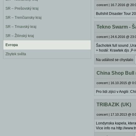
concert
|
16.7.2016 @ 20:0
SR – Prešovský kraj
Bullshit Disaster Tour 2
SR – Trenčiansky kraj
Tekno Swarm - Š
SR – Trnavský kraj
SR – Žilinský kraj
concert
|
24.6.2016 @ 23:0
Evropa
Šachotek full sound ,Ur
+ hosté: Krawtek djs ,P-
Zbytek světa
Na událost se chystalo
China Shop Bull 
concert
|
16.10.2015 @ 0:
Pro lidi zijici v Anglii 
TRIBAZIK (UK)
concert
|
17.10.2013 @ 0:
Londynska kapela, ktera
Vice info na http://www.t