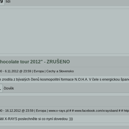
9
lidí
ocolate tour 2012" - ZRUŠENO
0 - 6.11.2012 @ 23:59
|
Evropa | Cechy a Slovensko
zrodila z bývalých členů kosmopolitní formace N.O.H.A. V čele s energickou šp
1
člověk
00 - 16.12.2012 @ 23:59
|
Evropa | www.x-rays.pl # # www.facebook.com/xraysband # # h
til X-RAYS poslechněte si co nyní dovedou :)))