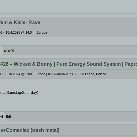
tem & Keller Rave
3 - 18.4.2026 @ 14:04
|
Evropa
1
člověk
#26 – Wicked & Bonny | Pure Energy Sound System | Papr
0 - 6.10.2024 @ 5:00
|
Evropa | ul. Dworcowa 73 59-820 Leśna, Poland
ota/Samstag/Saturday)
6
lidí
is+Comaniac (trash metal)