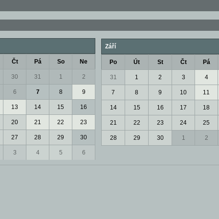
Září
Čt
Pá
So
Ne
Po
Út
St
Čt
Pá
30
31
1
2
31
1
2
3
4
6
7
8
9
7
8
9
10
11
13
14
15
16
14
15
16
17
18
20
21
22
23
21
22
23
24
25
27
28
29
30
28
29
30
1
2
3
4
5
6