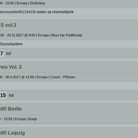
0 - 23:55
|
Evropa | Drážďany
m/concerts/40124419-vektor-at-chemiefabrik
S vol.3
00 - 26.11.2017 @ 8:00
|
Evropa | Boss bar Poděbrady
 Soundsystem
7
lidí
hes Vol. 3
0 - 30.4.2017 @ 12:00
|
Evropa | Czech - Příbram
15
lidí
l!! Berlin
 - 23:59
|
Evropa | Koepi
l!! Leipzig