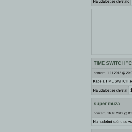
Na událost se chystalo
TIME SWITCH "Ch
concert
|
1.11.2012 @ 20:0
Kapela TIME SWITCH se 
Na událost se chystal
super muza
concert
|
16.10.2012 @ 0:
Na hudební scénu se vrá