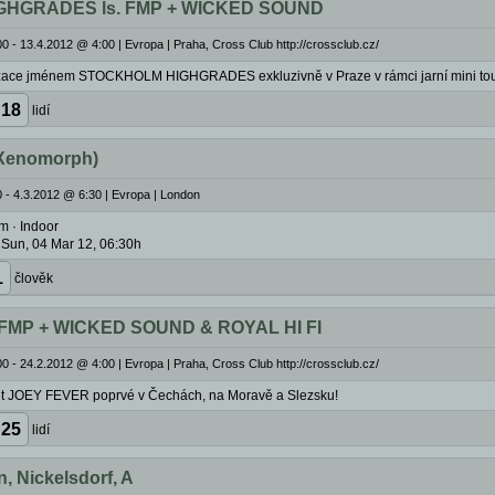
HGRADES ls. FMP + WICKED SOUND
0 - 13.4.2012 @ 4:00
|
Evropa | Praha, Cross Club http://crossclub.cz/
zace jménem STOCKHOLM HIGHGRADES exkluzivně v Praze v rámci jarní mini tou
18
lidí
 Xenomorph)
 - 4.3.2012 @ 6:30
|
Evropa | London
m · Indoor
- Sun, 04 Mar 12, 06:30h
1
člověk
 FMP + WICKED SOUND & ROYAL HI FI
0 - 24.2.2012 @ 4:00
|
Evropa | Praha, Cross Club http://crossclub.cz/
et JOEY FEVER poprvé v Čechách, na Moravě a Slezsku!
25
lidí
, Nickelsdorf, A