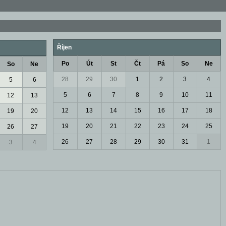
Říjen
Po
Út
St
Čt
Pá
So
Ne
So
Ne
28
29
30
1
2
3
4
5
6
5
6
7
8
9
10
11
12
13
12
13
14
15
16
17
18
19
20
19
20
21
22
23
24
25
26
27
26
27
28
29
30
31
1
3
4