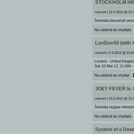
STOCKHOLM HIG
concert
|
12.4.2012 @ 21:0
Švédská dancehall sen
Na událost se chystalo
LonDon50 (with
concert
|
3.3.2012 @ 21:00
London · United Kingdo
Sat, 03 Mar 12, 21:00h 
Na událost se chystal
JOEY FEVER ls.
concert
|
23.2.2012 @ 21:0
Švédský reggae interpr
Na událost se chystalo
System of a Down