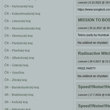
concert
|
6.10.2022 @ 19:0
ČR – Karlovarský kraj
https://www.songkick.co
ČR – Královéhradecký kraj
MISSION TO BOS
ČR – Liberecký kraj
concert
|
25.11.2017 @ 20:
ČR – Moravskoslezský kraj
Tekno party by Humbuk
ČR – Olomoucký kraj
Na událost se chystalo
ČR – Pardubický kraj
ČR – Plzeňský kraj
Radioactive Witc
ČR – Středočeský kraj
concert
|
28.4.2017 @ 21:0
ČR – Ústecký kraj
FREE PARTY
ČR – Vysočina
Na událost se chystalo
ČR – Zlínský kraj
Speed!!Noise!!Hel
SR – Banskobystrický kraj
SR – Bratislavský kraj
concert
|
17.7.2016 @ 0:00
SR – Košický kraj
Speed!!Noise!!Hel
SR – Nitriansky kraj