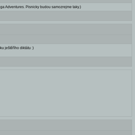
ga Adventures. Pisnicky budou samozrejme taky.)
u ještěřího diktátu :)