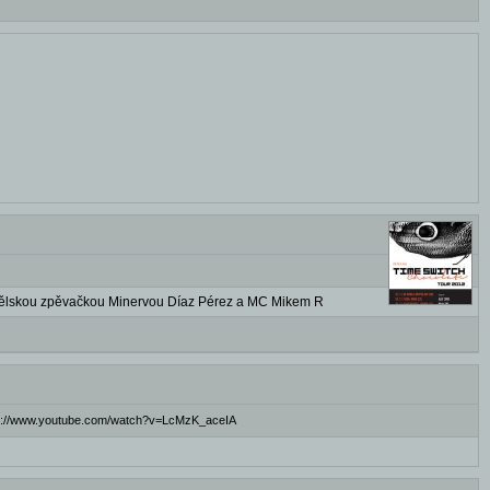
anělskou zpěvačkou Minervou Díaz Pérez a MC Mikem R
ttp://www.youtube.com/watch?v=LcMzK_aceIA