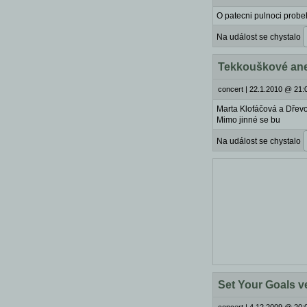
O patecni pulnoci probe
Na událost se chystalo
Tekkouškové aneb
concert
|
22.1.2010 @ 21:0
Marta Klofáčová a Dřevo T
Mimo jinné se bu
Na událost se chystalo
Set Your Goals v