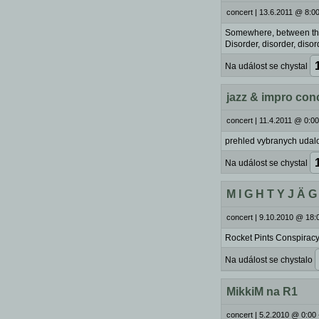
concert
|
13.6.2011 @ 8:00
Somewhere, between the
Disorder, disorder, disor
Na událost se chystal
jazz & impro con
concert
|
11.4.2011 @ 0:00
prehled vybranych udal
Na událost se chystal
M I G H T Y J Ä G
concert
|
9.10.2010 @ 18:
Rocket Pints Conspirac
Na událost se chystalo
MikkiM na R1
concert
|
5.2.2010 @ 0:00 