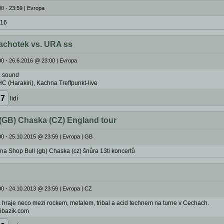
0 - 23:59
|
Evropa
016
achotek vs. URA ss
0 - 26.6.2016 @ 23:00
|
Evropa
a sound
HC (Harakiri), Kachna Treffpunkt-live
7
lidí
(GB) Chaska (CZ) England tour
00 - 25.10.2015 @ 23:59
|
Evropa | GB
:China Shop Bull (gb) Chaska (cz) šnůra 13ti koncertů
00 - 24.10.2013 @ 23:59
|
Evropa | CZ
 hraje neco mezi rockem, metalem, tribal a acid technem na turne v Cechach.
ribazik.com