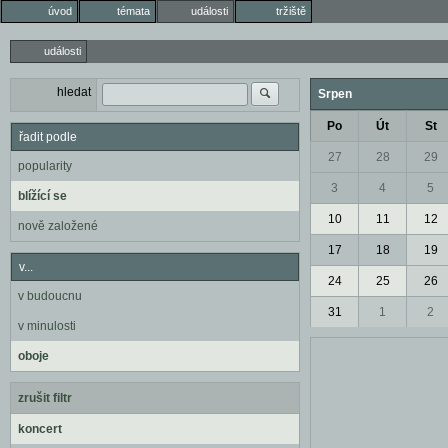
úvod
témata
události
tržiště
události
hledat
Srpen
Po
Út
St
řadit podle
27
28
29
popularity
3
4
5
blížící se
10
11
12
nově založené
17
18
19
v...
24
25
26
v budoucnu
31
1
2
v minulosti
oboje
zrušit filtr
koncert