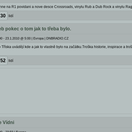
hne na R1 povidani a nove desce Crossroads, vinylu Rub a Dub Rock a vinylu Rag
30
lidí
 pokec o tom jak to třeba bylo.
0 - 23.1.2010 @ 5:00
|
Evropa | DNBRADIO.CZ
říska uvádějí kde a jak to vlastně bylo na začátku.Troška historie, inspirace a trošk
52
lidí
e Vídni