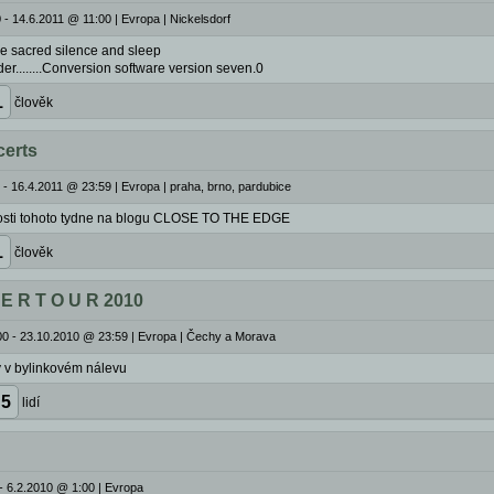
 - 14.6.2011 @ 11:00
|
Evropa | Nickelsdorf
 sacred silence and sleep
der........Conversion software version seven.0
1
člověk
certs
 - 16.4.2011 @ 23:59
|
Evropa | praha, brno, pardubice
osti tohoto tydne na blogu CLOSE TO THE EDGE
1
člověk
 E R T O U R 2010
00 - 23.10.2010 @ 23:59
|
Evropa | Čechy a Morava
y v bylinkovém nálevu
5
lidí
- 6.2.2010 @ 1:00
|
Evropa