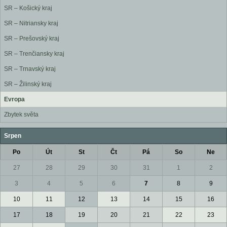
SR – Košický kraj
SR – Nitriansky kraj
SR – Prešovský kraj
SR – Trenčiansky kraj
SR – Trnavský kraj
SR – Žilinský kraj
Evropa
Zbytek světa
Srpen
Po
Út
St
Čt
Pá
So
Ne
27
28
29
30
31
1
2
3
4
5
6
7
8
9
10
11
12
13
14
15
16
17
18
19
20
21
22
23