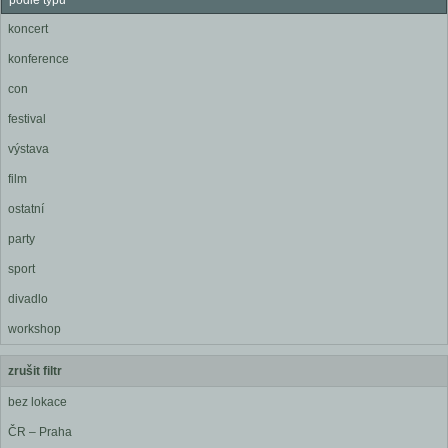
podle typu
koncert
konference
con
festival
výstava
film
ostatní
party
sport
divadlo
workshop
zrušit filtr
bez lokace
ČR – Praha