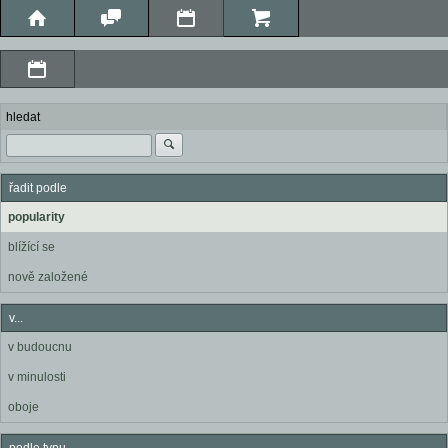
hledat
řadit podle
popularity
blížící se
nově založené
v...
v budoucnu
v minulosti
oboje