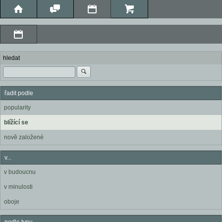
hledat
řadit podle
popularity
blížící se
nově založené
v...
v budoucnu
v minulosti
oboje