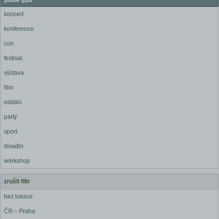
podle typu
koncert
konference
con
festival
výstava
film
ostatní
party
sport
divadlo
workshop
zrušit filtr
bez lokace
ČR – Praha