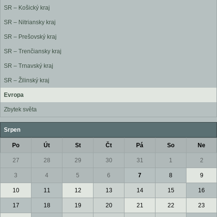
SR – Košický kraj
SR – Nitriansky kraj
SR – Prešovský kraj
SR – Trenčiansky kraj
SR – Trnavský kraj
SR – Žilinský kraj
Evropa
Zbytek světa
Srpen
Po
Út
St
Čt
Pá
So
Ne
27
28
29
30
31
1
2
3
4
5
6
7
8
9
10
11
12
13
14
15
16
17
18
19
20
21
22
23