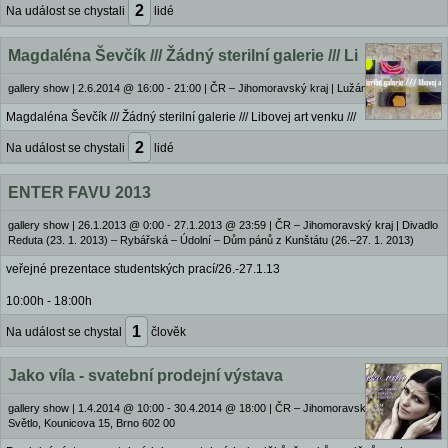
2
Na událost se chystali
lidé
Magdaléna Ševčík /// Žádný sterilní galerie /// Li
gallery show
|
2.6.2014 @ 16:00 - 21:00
|
ČR – Jihomoravský kraj | Lužánky, Brno
Magdaléna Ševčík /// Žádný sterilní galerie /// Libovej art venku ///
2
Na událost se chystali
lidé
ENTER FAVU 2013
gallery show
|
26.1.2013 @ 0:00 - 27.1.2013 @ 23:59
|
ČR – Jihomoravský kraj | Divadlo
Reduta (23. 1. 2013) – Rybářská – Údolní – Dům pánů z Kunštátu (26.–27. 1. 2013)
veřejné prezentace studentských prací/26.-27.1.13
10:00h - 18:00h
1
Na událost se chystal
člověk
Jako víla - svatební prodejní výstava
gallery show
|
1.4.2014 @ 10:00 - 30.4.2014 @ 18:00
|
ČR – Jihomoravský kraj | Galerie
Světlo, Kounicova 15, Brno 602 00