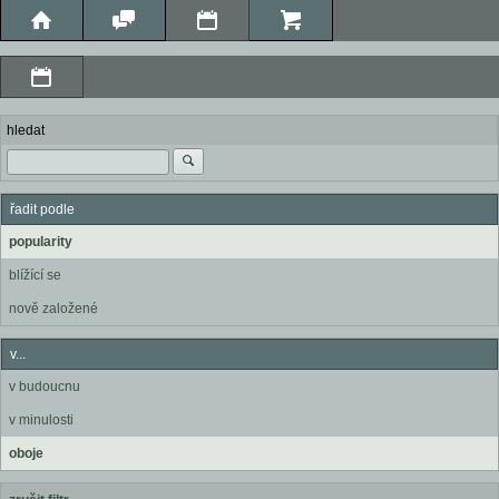
hledat
řadit podle
popularity
blížící se
nově založené
v...
v budoucnu
v minulosti
oboje