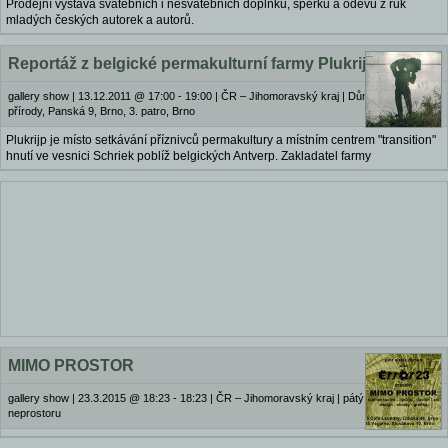
Prodejní výstava svatebních i nesvatebních doplňků, šperků a oděvů z ruk
mladých českých autorek a autorů.
Reportáž z belgické permakulturní farmy Plukrijp (
gallery show
|
13.12.2011 @ 17:00 - 19:00
|
ČR – Jihomoravský kraj | Dům ochránců
přírody, Panská 9, Brno, 3. patro, Brno
Plukrijp je místo setkávání příznivců permakultury a místním centrem "transition"
hnutí ve vesnici Schriek poblíž belgických Antverp. Zakladatel farmy
MIMO PROSTOR
gallery show
|
23.3.2015 @ 18:23 - 18:23
|
ČR – Jihomoravský kraj | pátý rozměr
neprostoru