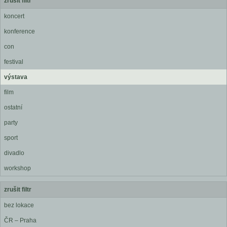
zrušit filtr
koncert
konference
con
festival
výstava
film
ostatní
party
sport
divadlo
workshop
zrušit filtr
bez lokace
ČR – Praha