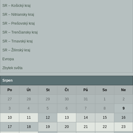
SR – Košický kraj
SR – Nitriansky kraj
SR – Prešovský kraj
SR – Trenčiansky kraj
SR – Trnavský kraj
SR – Žilinský kraj
Evropa
Zbytek světa
Srpen
Po
Út
St
Čt
Pá
So
Ne
27
28
29
30
31
1
2
3
4
5
6
7
8
9
10
11
12
13
14
15
16
17
18
19
20
21
22
23