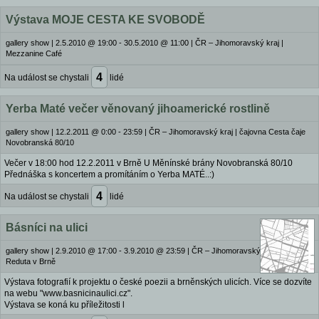
Výstava MOJE CESTA KE SVOBODĚ
gallery show
|
2.5.2010 @ 19:00 - 30.5.2010 @ 11:00
|
ČR – Jihomoravský kraj |
Mezzanine Café
4
Na událost se chystali
lidé
Yerba Maté večer věnovaný jihoamerické rostlině
gallery show
|
12.2.2011 @ 0:00 - 23:59
|
ČR – Jihomoravský kraj | čajovna Cesta čaje
Novobranská 80/10
Večer v 18:00 hod 12.2.2011 v Brně U Měnínské brány Novobranská 80/10
Přednáška s koncertem a promítáním o Yerba MATÉ..:)
4
Na událost se chystali
lidé
Básníci na ulici
gallery show
|
2.9.2010 @ 17:00 - 3.9.2010 @ 23:59
|
ČR – Jihomoravský kraj | Divadlo
Reduta v Brně
Výstava fotografií k projektu o české poezii a brněnských ulicích. Více se dozvíte
na webu "www.basnicinaulici.cz".
Výstava se koná ku příležitosti l