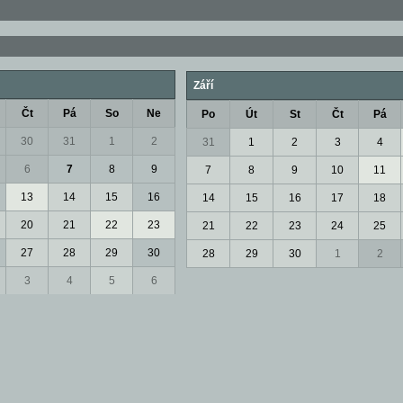
Září
Čt
Pá
So
Ne
Po
Út
St
Čt
Pá
30
31
1
2
31
1
2
3
4
6
7
8
9
7
8
9
10
11
13
14
15
16
14
15
16
17
18
20
21
22
23
21
22
23
24
25
27
28
29
30
28
29
30
1
2
3
4
5
6