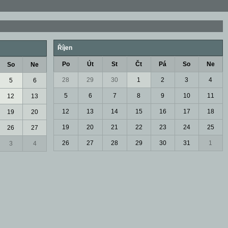
Říjen
Po
Út
St
Čt
Pá
So
Ne
So
Ne
28
29
30
1
2
3
4
5
6
5
6
7
8
9
10
11
12
13
12
13
14
15
16
17
18
19
20
19
20
21
22
23
24
25
26
27
26
27
28
29
30
31
1
3
4