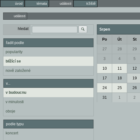
úvod
témata
události
tržiště
události
hledat
Srpen
Po
Út
St
řadit podle
27
28
29
popularity
3
4
5
blížící se
10
11
12
nově založené
17
18
19
v...
24
25
26
v budoucnu
31
1
2
v minulosti
oboje
podle typu
koncert