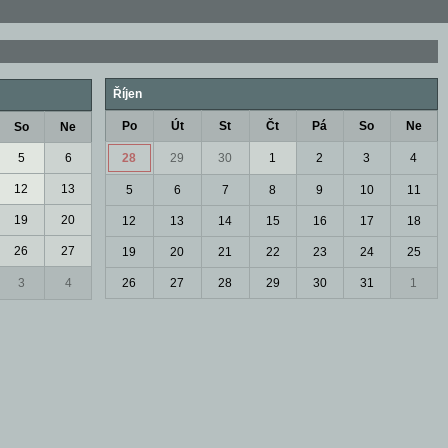
Říjen
Po
Út
St
Čt
Pá
So
Ne
So
Ne
5
6
28
29
30
1
2
3
4
12
13
5
6
7
8
9
10
11
19
20
12
13
14
15
16
17
18
26
27
19
20
21
22
23
24
25
3
4
26
27
28
29
30
31
1