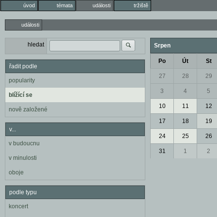
úvod
témata
události
tržiště
události
hledat
Srpen
Po
Út
St
řadit podle
27
28
29
popularity
3
4
5
blížící se
10
11
12
nově založené
17
18
19
v...
24
25
26
v budoucnu
31
1
2
v minulosti
oboje
podle typu
koncert