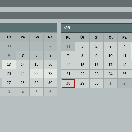
Září
Čt
Pá
So
Ne
Po
Út
St
Čt
Pá
30
31
1
2
31
1
2
3
4
6
7
8
9
7
8
9
10
11
13
14
15
16
14
15
16
17
18
20
21
22
23
21
22
23
24
25
27
28
29
30
28
29
30
1
2
3
4
5
6