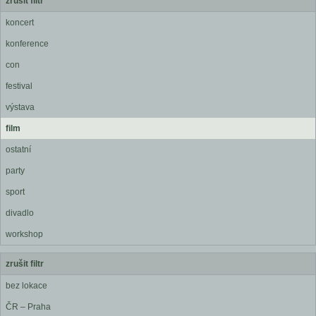
zrušit filtr
koncert
konference
con
festival
výstava
film
ostatní
party
sport
divadlo
workshop
zrušit filtr
bez lokace
ČR – Praha