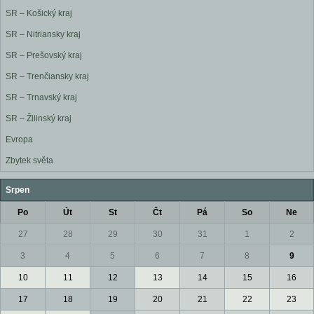
SR – Košický kraj
SR – Nitriansky kraj
SR – Prešovský kraj
SR – Trenčiansky kraj
SR – Trnavský kraj
SR – Žilinský kraj
Evropa
Zbytek světa
Srpen
Po
Út
St
Čt
Pá
So
Ne
27
28
29
30
31
1
2
3
4
5
6
7
8
9
10
11
12
13
14
15
16
17
18
19
20
21
22
23