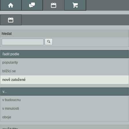
hledat
řadit podle
popularity
blížící se
nově založené
v...
v budoucnu
v minulosti
oboje