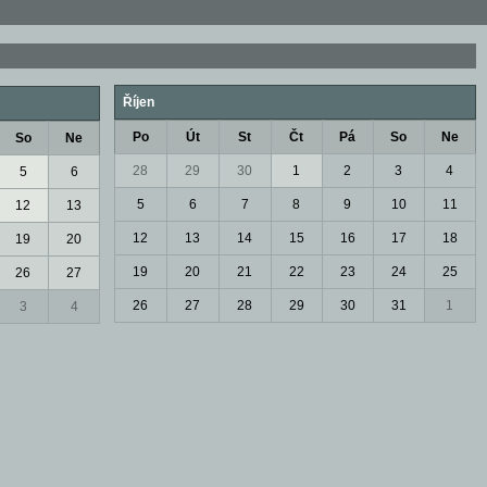
Říjen
Po
Út
St
Čt
Pá
So
Ne
So
Ne
28
29
30
1
2
3
4
5
6
5
6
7
8
9
10
11
12
13
12
13
14
15
16
17
18
19
20
19
20
21
22
23
24
25
26
27
26
27
28
29
30
31
1
3
4