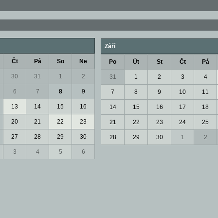
Září
Čt
Pá
So
Ne
Po
Út
St
Čt
Pá
30
31
1
2
31
1
2
3
4
6
7
8
9
7
8
9
10
11
13
14
15
16
14
15
16
17
18
20
21
22
23
21
22
23
24
25
27
28
29
30
28
29
30
1
2
3
4
5
6