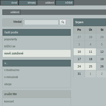
úvod
témata
události
tržiště
události
hledat
Srpen
Po
Út
St
řadit podle
27
28
29
popularity
3
4
5
blížící se
10
11
12
nově založené
17
18
19
v...
24
25
26
v budoucnu
31
1
2
v minulosti
oboje
zrušit filtr
koncert