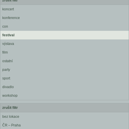
zrušit filtr
koncert
konference
con
festival
výstava
film
ostatní
party
sport
divadlo
workshop
zrušit filtr
bez lokace
ČR – Praha