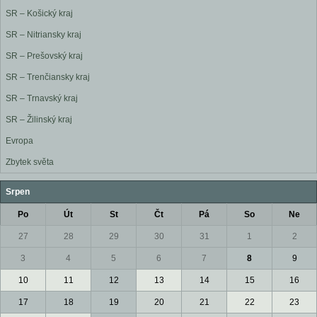
SR – Košický kraj
SR – Nitriansky kraj
SR – Prešovský kraj
SR – Trenčiansky kraj
SR – Trnavský kraj
SR – Žilinský kraj
Evropa
Zbytek světa
Srpen
Po
Út
St
Čt
Pá
So
Ne
27
28
29
30
31
1
2
3
4
5
6
7
8
9
10
11
12
13
14
15
16
17
18
19
20
21
22
23