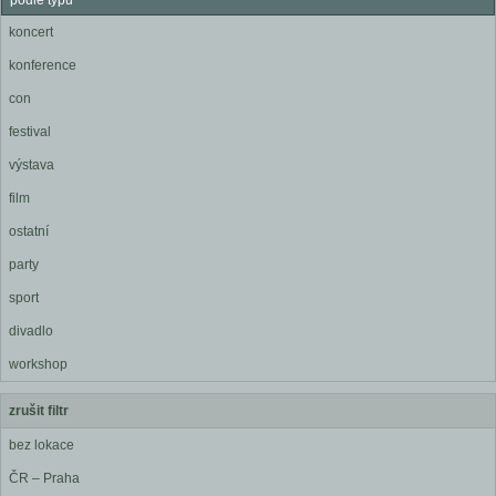
podle typu
koncert
konference
con
festival
výstava
film
ostatní
party
sport
divadlo
workshop
zrušit filtr
bez lokace
ČR – Praha