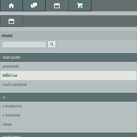
hledat
řadit podle
popularity
blížící se
nově založené
v...
v budoucnu
v minulosti
oboje