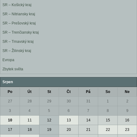
SR – Košický kraj
SR – Nitriansky kraj
SR – Prešovský kraj
SR – Trenčiansky kraj
SR – Trnavský kraj
SR – Žilinský kraj
Evropa
Zbytek světa
Srpen
Po
Út
St
Čt
Pá
So
Ne
27
28
29
30
31
1
2
3
4
5
6
7
8
9
10
11
12
13
14
15
16
17
18
19
20
21
22
23