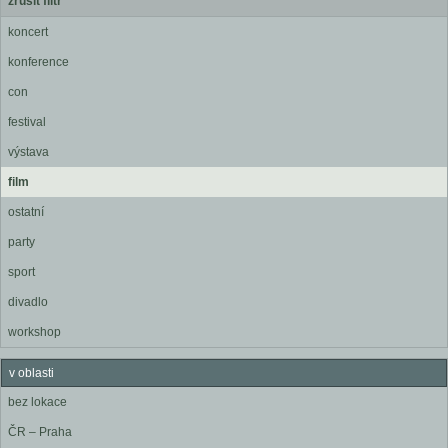
zrušit filtr
koncert
konference
con
festival
výstava
film
ostatní
party
sport
divadlo
workshop
v oblasti
bez lokace
ČR – Praha