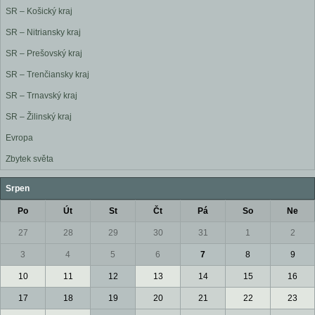
SR – Košický kraj
SR – Nitriansky kraj
SR – Prešovský kraj
SR – Trenčiansky kraj
SR – Trnavský kraj
SR – Žilinský kraj
Evropa
Zbytek světa
Srpen
Po
Út
St
Čt
Pá
So
Ne
27
28
29
30
31
1
2
3
4
5
6
7
8
9
10
11
12
13
14
15
16
17
18
19
20
21
22
23