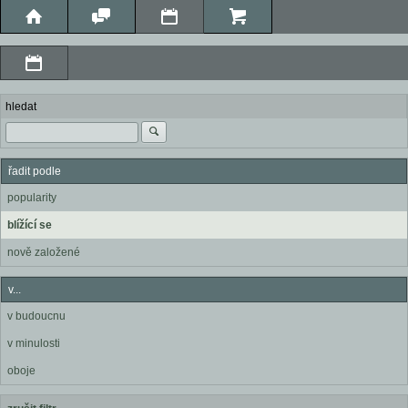
hledat
řadit podle
popularity
blížící se
nově založené
v...
v budoucnu
v minulosti
oboje