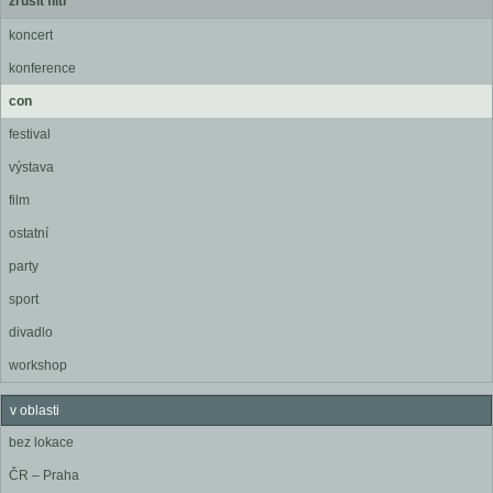
zrušit filtr
koncert
konference
con
festival
výstava
film
ostatní
party
sport
divadlo
workshop
v oblasti
bez lokace
ČR – Praha