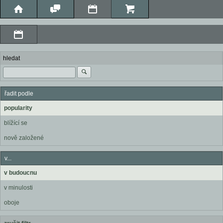
hledat
řadit podle
popularity
blížící se
nově založené
v...
v budoucnu
v minulosti
oboje