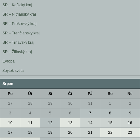
SR – Košický kraj
SR – Nitriansky kraj
SR – Prešovský kraj
SR – Trenčiansky kraj
SR – Trnavský kraj
SR – Žilinský kraj
Evropa
Zbytek světa
Srpen
Po
Út
St
Čt
Pá
So
Ne
27
28
29
30
31
1
2
3
4
5
6
7
8
9
10
11
12
13
14
15
16
17
18
19
20
21
22
23