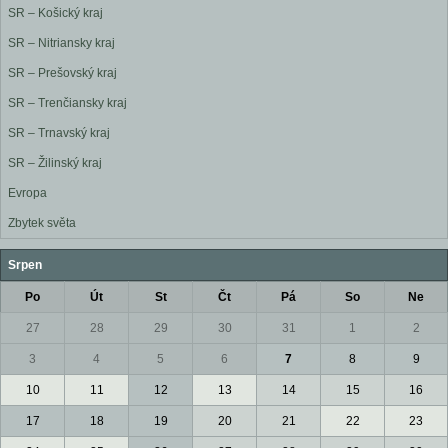
SR – Košický kraj
SR – Nitriansky kraj
SR – Prešovský kraj
SR – Trenčiansky kraj
SR – Trnavský kraj
SR – Žilinský kraj
Evropa
Zbytek světa
Srpen
Po
Út
St
Čt
Pá
So
Ne
27
28
29
30
31
1
2
3
4
5
6
7
8
9
10
11
12
13
14
15
16
17
18
19
20
21
22
23