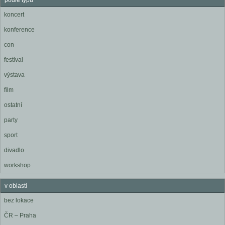
podle typu
koncert
konference
con
festival
výstava
film
ostatní
party
sport
divadlo
workshop
v oblasti
bez lokace
ČR – Praha