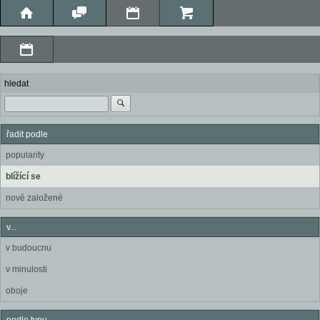
hledat
řadit podle
popularity
blížící se
nově založené
v...
v budoucnu
v minulosti
oboje