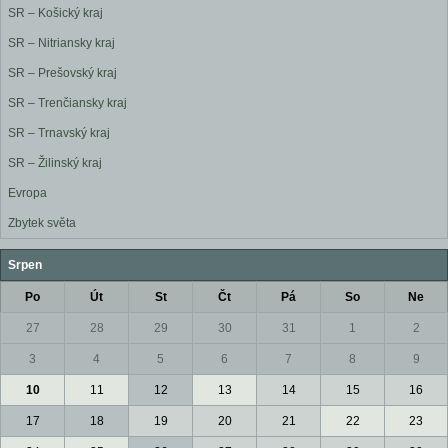
SR – Košický kraj
SR – Nitriansky kraj
SR – Prešovský kraj
SR – Trenčiansky kraj
SR – Trnavský kraj
SR – Žilinský kraj
Evropa
Zbytek světa
Srpen
Po
Út
St
Čt
Pá
So
Ne
27
28
29
30
31
1
2
3
4
5
6
7
8
9
10
11
12
13
14
15
16
17
18
19
20
21
22
23