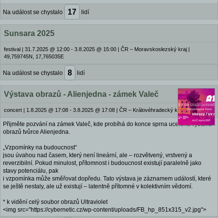
17
Na událost se chystalo
lidí
Sunsara 2025
festival
|
31.7.2025 @ 12:00 - 3.8.2025 @ 15:00
|
ČR – Moravskoslezský kraj |
49,759745N, 17,765035E
8
Na událost se chystalo
lidí
Výstava obrazů - Alienjedna - zámek Valeč
concert
|
1.8.2025 @ 17:08 - 3.8.2025 @ 17:08
|
ČR – Královéhradecký kraj
Přijměte pozvání na zámek Valeč, kde probíhá do konce sprna ucelená výstava
obrazů tvůrce Alienjedna.
„Vzpomínky na budoucnost“
jsou úvahou nad časem, který není lineární, ale – rozvětvený, vrstvený a
reverzibilní. Pokud minulost, přítomnost i budoucnost existují paralelně jako
stavy potenciálu, pak
i vzpomínka může směřovat dopředu. Tato výstava je záznamem událostí, které
se ještě nestaly, ale už existují – latentně přítomné v kolektivním vědomí.
* k vidění celý soubor obrazů Ultraviolet
<img src="https://cybernetic.cz/wp-content/uploads/FB_hp_851x315_v2.jpg">