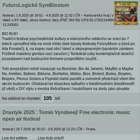
FuturoLogické SymBiosium
festival
|
1.8.2025 @ 19:01 - 4.8.2025 @ 11:02
|
ČR – Karlovarský kraj | vyhlídka Jinotaj,
Valeč u KV Valeč, okres Karlovy Vary (PSČ 364 55) GPS 50.17502154669393,
13.243001
BIO BUE!
Tradiční festival psychedelické kultury a intenzivního oddechu se vrací po 7
letech uprostřed léta na nové místo (kde bývaly festivaly FunnyMoon a bývá po
léta Povaleč), tj. na kopec nad obcí Valeč a stejnojmenným barokním zámkem.
Prýštivě malebný genitus noci zaručen:) Tentokrát coby kontemplačně-taneční
pozastavení nad budoucími formami pospolítého soužití...
Toto povyražení volně navazuje na Bionýsie, Bio de Janeiro, MayBio a Maybe
Ne, Amébio, Babion, Bibione, BioNebio, Möbio, Bios, Biolest, Bioles, Bioples,
Bioplex, Plexus Solaris a Psylobit vlahé paměti a svévolně předchází všem Bio
akcím budoucím. Očekávat lze klasickou taškařici v bleděmodrém (bleděmodří
již vědí) v DIY stylu s mnoha třešničkami i houbičkami na dortu jako obvykle.
105
Na událost se chystalo
lidí
Draxtyle 2025 : Tomio Vyndeeej! Free electronic music
open air festival
festival
|
18.7.2025 @ 20:23 - 3.8.2025 @ 12:23
|
ČR – Praha
Live Act edition . . . . . Live Acts only!!!