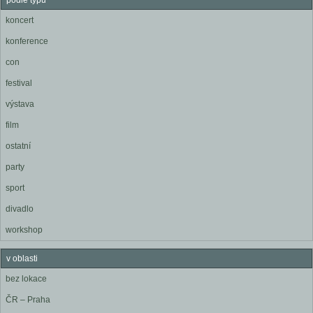
podle typu
koncert
konference
con
festival
výstava
film
ostatní
party
sport
divadlo
workshop
v oblasti
bez lokace
ČR – Praha