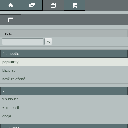
hledat
řadit podle
popularity
blížící se
nově založené
v...
v budoucnu
v minulosti
oboje