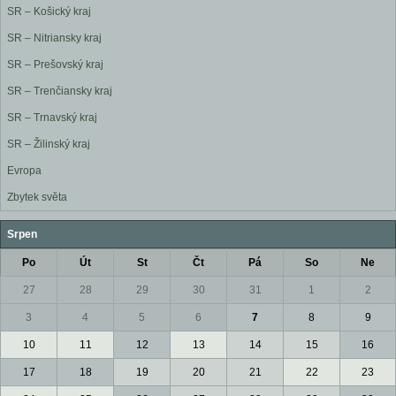
SR – Košický kraj
SR – Nitriansky kraj
SR – Prešovský kraj
SR – Trenčiansky kraj
SR – Trnavský kraj
SR – Žilinský kraj
Evropa
Zbytek světa
Srpen
Po
Út
St
Čt
Pá
So
Ne
27
28
29
30
31
1
2
3
4
5
6
7
8
9
10
11
12
13
14
15
16
17
18
19
20
21
22
23