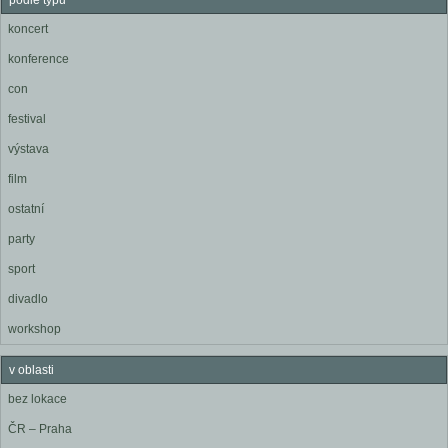
podle typu
koncert
konference
con
festival
výstava
film
ostatní
party
sport
divadlo
workshop
v oblasti
bez lokace
ČR – Praha