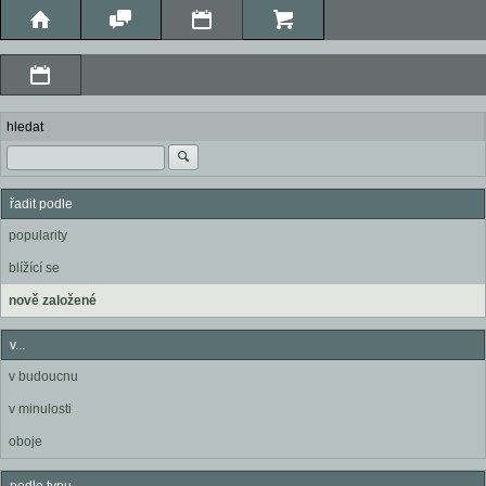
hledat
řadit podle
popularity
blížící se
nově založené
v...
v budoucnu
v minulosti
oboje