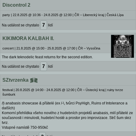
Discontrol 2
party
|
22.8.2025 @ 10:36 - 24.8.2025 @ 12:00
|
ČR – Liberecký kraj | Česká Lípa
7
Na událost se chystalo
lidí
KIKIMORA KALBAH II.
concert
|
21.8.2025 @ 15:00 - 25.8.2025 @ 17:00
|
ČR – Vysočina
The dark teknodelic feast returns for the second edition.
7
Na událost se chystalo
lidí
SZtvrzenka ⪓⪔
festival
|
20.8.2025 @ 14:00 - 24.8.2025 @ 12:00
|
ČR – Ústecký kraj | ruiny tvrze
šumburk
/|\ anabasis showcase & přátelé (ex /-\, tvůrci PsyHigh, Ruins of Intolerance a
dalších)
Komorní přehlídka všeho nového z hudebních projektů anabasis, milí přátelé ze
současnosti i minulosti, hudební hosté a prostor pro improvizace. Strč šum skrz
tvrz.
Vstupné namístě 750-950kč