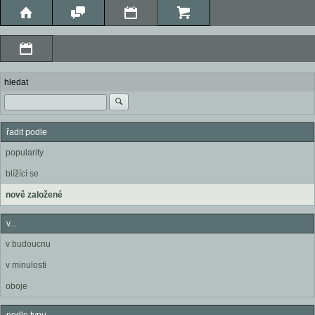
hledat
řadit podle
popularity
blížící se
nově založené
v...
v budoucnu
v minulosti
oboje