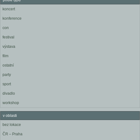
podle typu
koncert
konference
con
festival
výstava
film
ostatní
party
sport
divadlo
workshop
v oblasti
bez lokace
ČR – Praha