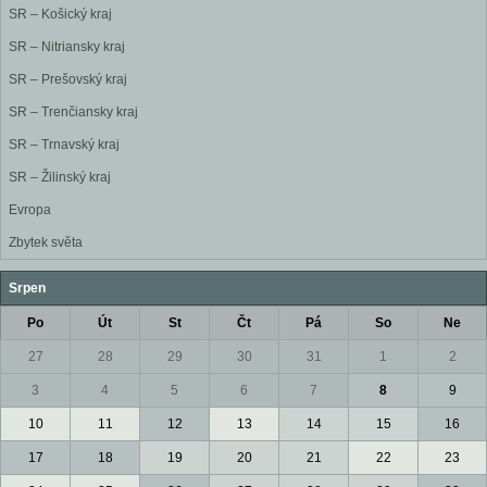
SR – Košický kraj
SR – Nitriansky kraj
SR – Prešovský kraj
SR – Trenčiansky kraj
SR – Trnavský kraj
SR – Žilinský kraj
Evropa
Zbytek světa
Srpen
Po
Út
St
Čt
Pá
So
Ne
27
28
29
30
31
1
2
3
4
5
6
7
8
9
10
11
12
13
14
15
16
17
18
19
20
21
22
23